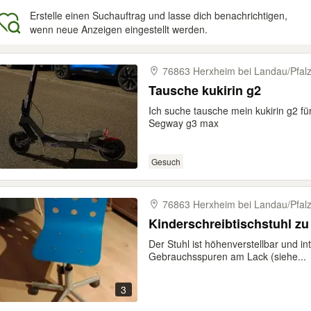
Erstelle einen Suchauftrag und lasse dich benachrichtigen,
wenn neue Anzeigen eingestellt werden.
gebnisse
76863 Herxheim bei Landau/​Pfal
Tausche kukirin g2
Ich suche tausche mein kukirin g2 fü
Segway g3 max
Gesuch
76863 Herxheim bei Landau/​Pfal
Kinderschreibtischstuhl z
Der Stuhl ist höhenverstellbar und int
Gebrauchsspuren am Lack (siehe...
3