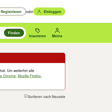
Registrieren
oder
Einloggen
Finden
en durchsuchen und mit Eingabetaste auswählen.
n um zu suchen, oder Vorschläge mit den Pfeiltasten nach oben/unten
des gewählten Orts oder PLZ.
Inserieren
Meins
hat. Um weiterhin alle
le Chrome
,
Mozilla Firefox
,
Sortieren nach:
Neueste