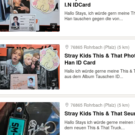
I.N IDCard
Hallo Stays, ich würde gern meine 
Han tauschen gegen die von...
2
76865 Rohrbach (Pfalz) (5 km)
Stray Kids This & That Pho
Han ID Card
Hallo ich würde gerne meine This & 
aus dem Album Tauschen ID...
3
76865 Rohrbach (Pfalz) (5 km)
Stray Kids This & That Se
Hallo Stays ich würde gerne meine
dem neuen This & That Truck...