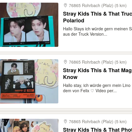
76865 Rohrbach (Pfalz) (5 km)
Stray Kids This & That Truck Version Seungmin
Polariod
Hallo Stays ich würde gern meinen 
aus der Truck Version...
76865 Rohrbach (Pfalz) (5 km)
Stray Kids This & That Ma
Know
Hallo stay, ich würde gern mein Lin
dem von Felix ♡ Video per...
76865 Rohrbach (Pfalz) (5 km)
Stray Kids This & That Ph