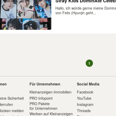
Stray Kids DominAte 
Hallo, ich würde gerne meine DominA
von Felix (Hyunjin geht...
2
1
onen
Für Unternehmen
Social Media
Kleinanzeigen Immobilien
Facebook
eine Sicherheit
PRO Infopoint
YouTube
PRO Pakete
derrufen
Instagram
für Unternehmen
slücken melden
Threads
Werben auf Kleinanzeigen