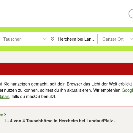
Tauschen
Ganzer Ort
ken um zu suchen, oder Vorschläge mit den Pfeiltasten nach oben/unt
PLZ oder Ort eingeben. Eingabetaste drücke
Suche im Umkreis 
f Kleinanzeigen gemacht, seit dein Browser das Licht der Welt erblickt 
i nutzen zu können, solltest du ihn aktualisieren. Wir empfehlen
Goog
Safari
, falls du macOS benutzt.
en
1 - 4 von 4 Tauschbörse in Herxheim bei Landau/Pfalz -