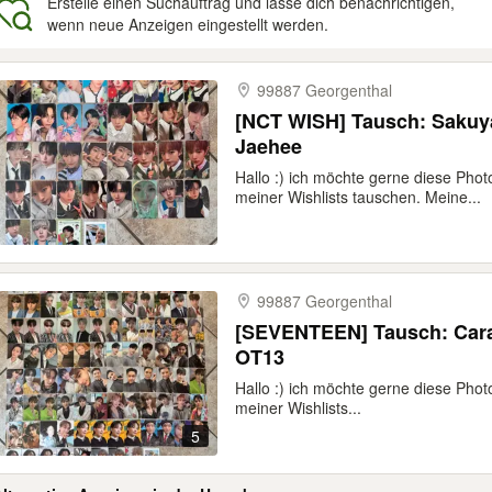
Erstelle einen Suchauftrag und lasse dich benachrichtigen,
wenn neue Anzeigen eingestellt werden.
gebnisse
99887 Georgenthal
[NCT WISH] Tausch: Sakuy
Jaehee
Hallo :) ich möchte gerne diese Ph
meiner Wishlists tauschen. Meine...
99887 Georgenthal
[SEVENTEEN] Tausch: Cara
OT13
Hallo :) ich möchte gerne diese P
meiner Wishlists...
5