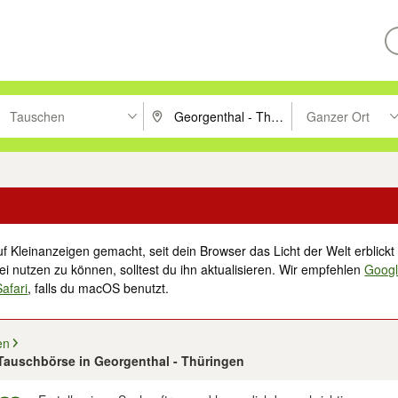
Tauschen
Ganzer Ort
ken um zu suchen, oder Vorschläge mit den Pfeiltasten nach oben/unt
PLZ oder Ort eingeben. Eingabetaste drücke
Suche im Umkreis 
f Kleinanzeigen gemacht, seit dein Browser das Licht der Welt erblickt 
i nutzen zu können, solltest du ihn aktualisieren. Wir empfehlen
Goog
Safari
, falls du macOS benutzt.
en
 Tauschbörse in Georgenthal - Thüringen