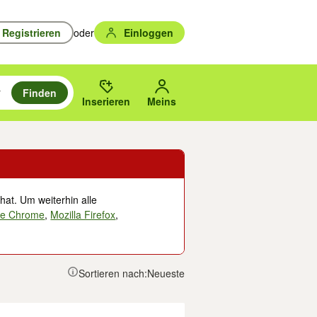
Registrieren
oder
Einloggen
Finden
en durchsuchen und mit Eingabetaste auswählen.
n um zu suchen, oder Vorschläge mit den Pfeiltasten nach oben/unten
des gewählten Orts oder PLZ.
Inserieren
Meins
hat. Um weiterhin alle
le Chrome
,
Mozilla Firefox
,
Sortieren nach:
Neueste