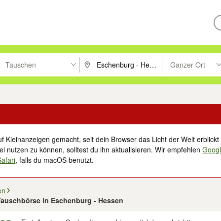
Tauschen
Ganzer Ort
ken um zu suchen, oder Vorschläge mit den Pfeiltasten nach oben/unt
PLZ oder Ort eingeben. Eingabetaste drücke
Suche im Umkreis 
f Kleinanzeigen gemacht, seit dein Browser das Licht der Welt erblickt 
i nutzen zu können, solltest du ihn aktualisieren. Wir empfehlen
Goog
Safari
, falls du macOS benutzt.
en
 Tauschbörse in Eschenburg - Hessen