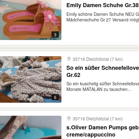
Emily Damen Schuhe Gr.3
Emily schöne Damen Schuhe NEU Gr.
Mädchenschuhe Gr.27 Versand mögli
3
35716 Dietzhölztal (7 km)
So ein süßer Schneefellove
Gr.62
So ein kuschelig süßer Schneefellov
Monate MATALAN zu tauschen...
6
35716 Dietzhölztal (7 km)
s.Oliver Damen Pumps geb
creme/cappuccino