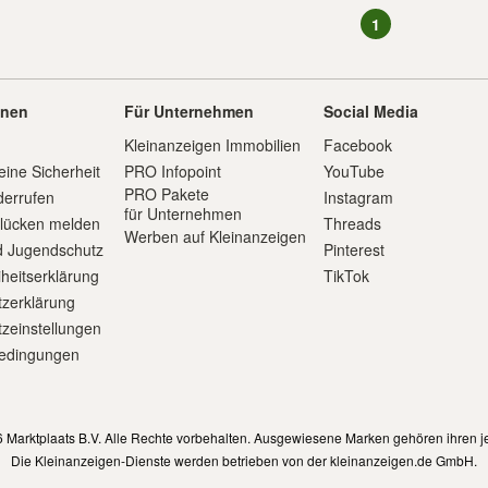
1
onen
Für Unternehmen
Social Media
Kleinanzeigen Immobilien
Facebook
eine Sicherheit
PRO Infopoint
YouTube
PRO Pakete
derrufen
Instagram
für Unternehmen
slücken melden
Threads
Werben auf Kleinanzeigen
d Jugendschutz
Pinterest
iheitserklärung
TikTok
zerklärung
zeinstellungen
edingungen
m
 Marktplaats B.V. Alle Rechte vorbehalten. Ausgewiesene Marken gehören ihren j
Die Kleinanzeigen-Dienste werden betrieben von der kleinanzeigen.de GmbH.