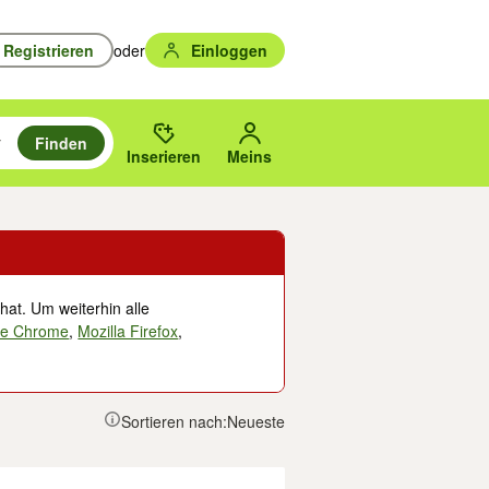
Registrieren
oder
Einloggen
Finden
en durchsuchen und mit Eingabetaste auswählen.
n um zu suchen, oder Vorschläge mit den Pfeiltasten nach oben/unten
des gewählten Orts oder PLZ.
Inserieren
Meins
hat. Um weiterhin alle
le Chrome
,
Mozilla Firefox
,
Sortieren nach:
Neueste