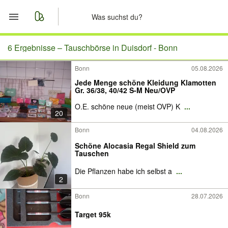
Start
6 Ergebnisse –
Tauschbörse in Duisdorf - Bonn
Bonn
05.08.2026
Merkliste
Jede Menge schöne Kleidung Klamotten
Gr. 36/38, 40/42 S-M Neu/OVP
Nachrichten
O.E. schöne neue (meist OVP) K
...
20
Anzeige aufgeben
Bonn
04.08.2026
Schöne Alocasia Regal Shield zum
Tauschen
Die Pflanzen habe ich selbst a
...
2
Bonn
28.07.2026
Target 95k