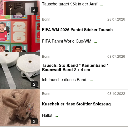
Tausche target 95k in der Ausf
...
4
Bonn
28.07.2026
FIFA WM 2026 Panini Sticker Tausch
FIFA Panini World Cup/WM
...
Bonn
08.07.2026
Tausch: Stoßband * Kantenband *
Baumwoll-Band 2 + 4 cm
Ich tausche dieses Band.
...
2
Bonn
03.10.2022
Kuscheltier Hase Stofftier Spiezeug
Hallo!
...
3