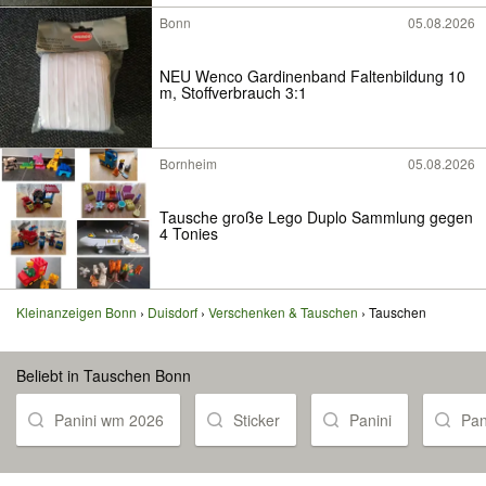
Bonn
05.08.2026
NEU Wenco Gardinenband Faltenbildung 10
m, Stoffverbrauch 3:1
Bornheim
05.08.2026
Tausche große Lego Duplo Sammlung gegen
4 Tonies
Kleinanzeigen Bonn
Duisdorf
Verschenken & Tauschen
Tauschen
Beliebt in Tauschen Bonn
Panini wm 2026
Sticker
Panini
Pan