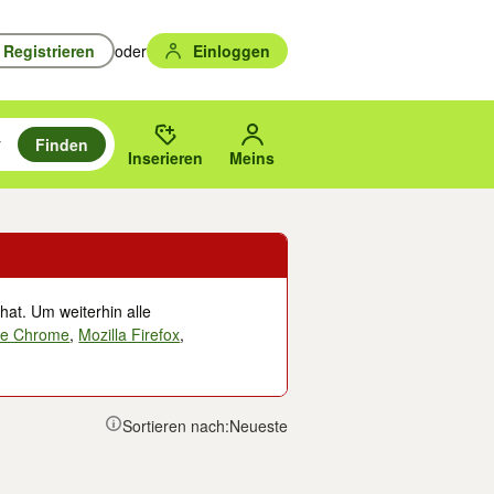
Registrieren
oder
Einloggen
Finden
en durchsuchen und mit Eingabetaste auswählen.
n um zu suchen, oder Vorschläge mit den Pfeiltasten nach oben/unten
des gewählten Orts oder PLZ.
Inserieren
Meins
hat. Um weiterhin alle
le Chrome
,
Mozilla Firefox
,
Sortieren nach:
Neueste