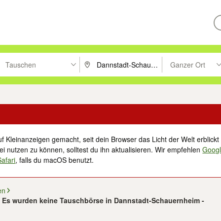
Tauschen
Ganzer Ort
ken um zu suchen, oder Vorschläge mit den Pfeiltasten nach oben/unt
PLZ oder Ort eingeben. Eingabetaste drücke
Suche im Umkreis 
f Kleinanzeigen gemacht, seit dein Browser das Licht der Welt erblickt 
i nutzen zu können, solltest du ihn aktualisieren. Wir empfehlen
Goog
Safari
, falls du macOS benutzt.
en
Es wurden keine Tauschbörse in Dannstadt-Schauernheim -