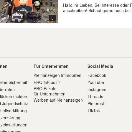
Hallo ihr Lieben, Bei Interesse oder
anschreiben! Schaut gerne auch bei.
5
onen
Für Unternehmen
Social Media
Kleinanzeigen Immobilien
Facebook
eine Sicherheit
PRO Infopoint
YouTube
PRO Pakete
derrufen
Instagram
für Unternehmen
slücken melden
Threads
Werben auf Kleinanzeigen
d Jugendschutz
Pinterest
iheitserklärung
TikTok
zerklärung
zeinstellungen
edingungen