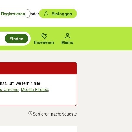
Registrieren
oder
Einloggen
Finden
en durchsuchen und mit Eingabetaste auswählen.
n um zu suchen, oder Vorschläge mit den Pfeiltasten nach oben/unten
des gewählten Orts oder PLZ.
Inserieren
Meins
hat. Um weiterhin alle
le Chrome
,
Mozilla Firefox
,
Sortieren nach:
Neueste