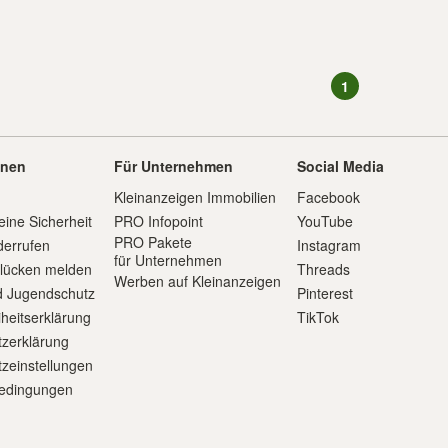
1
onen
Für Unternehmen
Social Media
Kleinanzeigen Immobilien
Facebook
eine Sicherheit
PRO Infopoint
YouTube
PRO Pakete
derrufen
Instagram
für Unternehmen
slücken melden
Threads
Werben auf Kleinanzeigen
d Jugendschutz
Pinterest
iheitserklärung
TikTok
zerklärung
zeinstellungen
edingungen
m