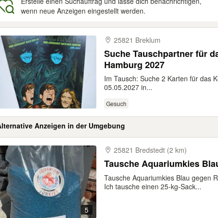
Erstelle einen Suchauftrag und lasse dich benachrichtigen,
wenn neue Anzeigen eingestellt werden.
gebnisse
25821 Breklum
Suche Tauschpartner für da
Hamburg 2027
Im Tausch: Suche 2 Karten für das 
05.05.2027 in...
Gesuch
Alternative Anzeigen in der Umgebung
25821 Bredstedt (2 km)
Tausche Aquariumkies Bla
Tausche Aquariumkies Blau gegen Ro
Ich tausche einen 25-kg-Sack...
5