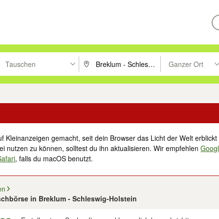
Tauschen
Ganzer Ort
ken um zu suchen, oder Vorschläge mit den Pfeiltasten nach oben/unt
PLZ oder Ort eingeben. Eingabetaste drücke
Suche im Umkreis 
f Kleinanzeigen gemacht, seit dein Browser das Licht der Welt erblickt 
i nutzen zu können, solltest du ihn aktualisieren. Wir empfehlen
Goog
Safari
, falls du macOS benutzt.
en
schbörse in Breklum - Schleswig-Holstein