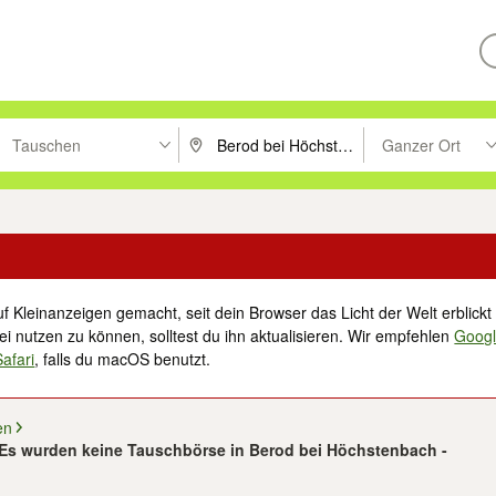
Tauschen
Ganzer Ort
ken um zu suchen, oder Vorschläge mit den Pfeiltasten nach oben/unt
PLZ oder Ort eingeben. Eingabetaste drücke
Suche im Umkreis 
f Kleinanzeigen gemacht, seit dein Browser das Licht der Welt erblickt 
i nutzen zu können, solltest du ihn aktualisieren. Wir empfehlen
Goog
Safari
, falls du macOS benutzt.
en
Es wurden keine Tauschbörse in Berod bei Höchstenbach -