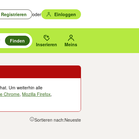
Registrieren
oder
Einloggen
Finden
en durchsuchen und mit Eingabetaste auswählen.
n um zu suchen, oder Vorschläge mit den Pfeiltasten nach oben/unten
des gewählten Orts oder PLZ.
Inserieren
Meins
hat. Um weiterhin alle
le Chrome
,
Mozilla Firefox
,
Sortieren nach:
Neueste