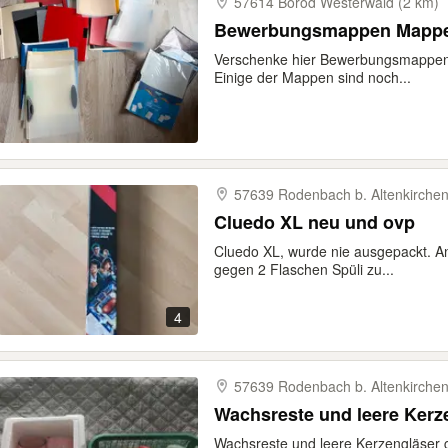
57614 Borod Westerwald (2 km)
Bewerbungsmappen Mapp
Verschenke hier Bewerbungsmappen 
Einige der Mappen sind noch...
57639 Rodenbach b. Altenkirchen
Cluedo XL neu und ovp
Cluedo XL, wurde nie ausgepackt. An
gegen 2 Flaschen Spüli zu...
4
57639 Rodenbach b. Altenkirchen
Wachsreste und leere Kerz
Wachsreste und leere Kerzengläser