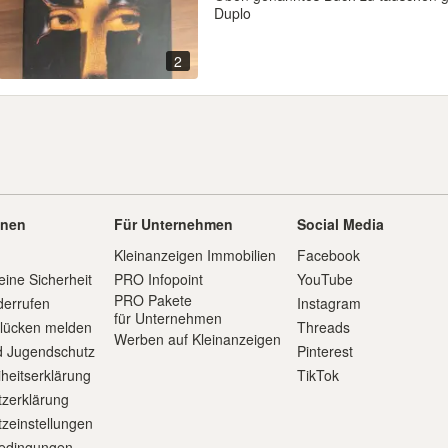
Duplo
2
onen
Für Unternehmen
Social Media
Kleinanzeigen Immobilien
Facebook
eine Sicherheit
PRO Infopoint
YouTube
PRO Pakete
derrufen
Instagram
für Unternehmen
slücken melden
Threads
Werben auf Kleinanzeigen
d Jugendschutz
Pinterest
iheitserklärung
TikTok
zerklärung
zeinstellungen
edingungen