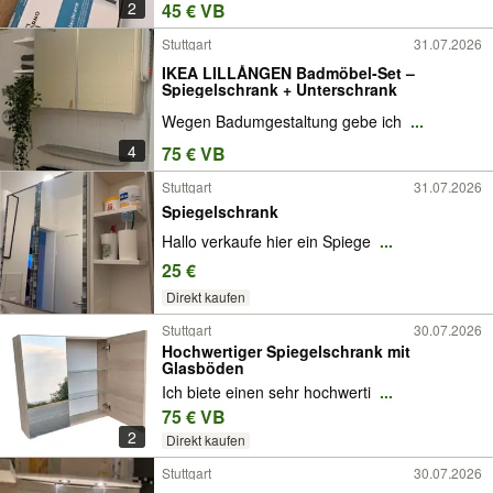
2
45 € VB
Stuttgart
31.07.2026
IKEA LILLÅNGEN Badmöbel-Set –
Spiegelschrank + Unterschrank
Wegen Badumgestaltung gebe ich
...
4
75 € VB
Stuttgart
31.07.2026
Spiegelschrank
Hallo verkaufe hier ein Spiege
...
25 €
Direkt kaufen
Stuttgart
30.07.2026
Hochwertiger Spiegelschrank mit
Glasböden
Ich biete einen sehr hochwerti
...
75 € VB
2
Direkt kaufen
Stuttgart
30.07.2026