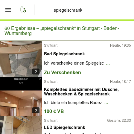
Start
60 Ergebnisse –
„spiegelschrank“ in Stuttgart - Baden-
Württemberg
Merkliste
Stuttgart
Heute, 19:35
Bad Spiegelschrank
Nachrichten
Ich verschenke einen Spiegelsc
...
Anzeige aufgeben
2
Zu Verschenken
Stuttgart
Heute, 18:17
Komplettes Badezimmer mit Dusche,
Waschbecken & Spiegelschrank
Ich biete ein komplettes Badez
...
2
100 € VB
Stuttgart
Gestern, 22:33
LED Spiegelschrank