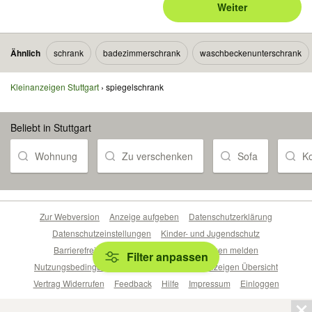
Weiter
Ähnlich
schrank
badezimmerschrank
waschbeckenunterschrank
Kleinanzeigen Stuttgart
spiegelschrank
Beliebt in Stuttgart
Wohnung
Zu verschenken
Sofa
K
Zur Webversion
Anzeige aufgeben
Datenschutzerklärung
Datenschutzeinstellungen
Kinder- und Jugendschutz
Barrierefreiheitserklärung
Sicherheitslücken melden
Filter anpassen
Nutzungsbedingungen
Beliebte Suchen
Anzeigen Übersicht
Vertrag Widerrufen
Feedback
Hilfe
Impressum
Einloggen