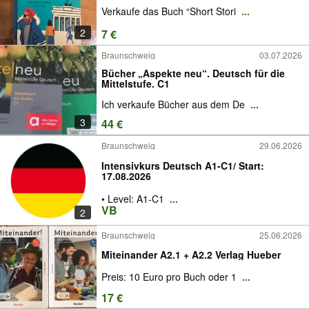
Verkaufe das Buch “Short Stori
...
2
7 €
Braunschweig
03.07.2026
Bücher „Aspekte neu“. Deutsch für die
Mittelstufe. C1
Ich verkaufe Bücher aus dem De
...
3
44 €
Braunschweig
29.06.2026
Intensivkurs Deutsch A1-C1/ Start:
17.08.2026
• Level: A1-C1
...
VB
2
Braunschweig
25.06.2026
Miteinander A2.1 + A2.2 Verlag Hueber
Preis: 10 Euro pro Buch oder 1
...
17 €