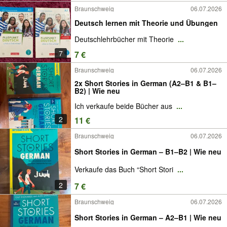
Braunschweig
06.07.2026
Deutsch lernen mit Theorie und Übungen
Deutschlehrbücher mit Theorie
...
7
7 €
Braunschweig
06.07.2026
2x Short Stories in German (A2–B1 & B1–
B2) | Wie neu
Ich verkaufe beide Bücher aus
...
2
11 €
Braunschweig
06.07.2026
Short Stories in German – B1–B2 | Wie neu
Verkaufe das Buch “Short Stori
...
2
7 €
Braunschweig
06.07.2026
Short Stories in German – A2–B1 | Wie neu