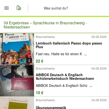
Start
39 Ergebnisse –
Sprachkurse in Braunschweig -
Niedersachsen
Merkliste
Braunschweig
05.08.2026
Lernbuch Italienisch Passo dopo passo
Nachrichten
Plus
Fast neu. Hatte es für einen K
...
Anzeige aufgeben
3
22 €
Braunschweig
04.08.2026
ABIBOX Deutsch & Englisch
Schülerarbeitsbuch Niedersachsen
ABIBOX Deutsch & Englisch Schü
...
10 €
Braunschweig
04.08.2026
Übungsgrammatik