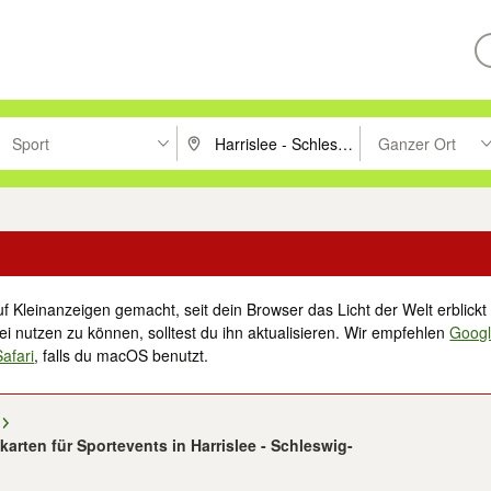
Sport
Ganzer Ort
ken um zu suchen, oder Vorschläge mit den Pfeiltasten nach oben/unt
PLZ oder Ort eingeben. Eingabetaste drücke
Suche im Umkreis 
f Kleinanzeigen gemacht, seit dein Browser das Licht der Welt erblickt 
i nutzen zu können, solltest du ihn aktualisieren. Wir empfehlen
Goog
Safari
, falls du macOS benutzt.
tskarten für Sportevents in Harrislee - Schleswig-