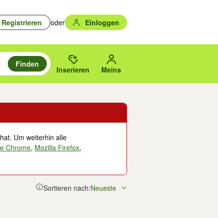
Registrieren
oder
Einloggen
Finden
en durchsuchen und mit Eingabetaste auswählen.
n um zu suchen, oder Vorschläge mit den Pfeiltasten nach oben/unten
des gewählten Orts oder PLZ.
Inserieren
Meins
hat. Um weiterhin alle
le Chrome
,
Mozilla Firefox
,
Sortieren nach:
Neueste