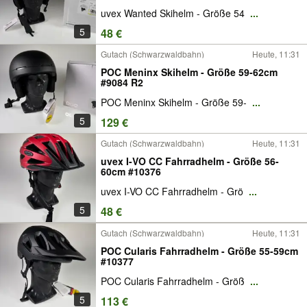
uvex Wanted Skihelm - Größe 54
...
5
48 €
Gutach (Schwarzwaldbahn)
Heute, 11:31
POC Meninx Skihelm - Größe 59-62cm
#9084 R2
POC Meninx Skihelm - Größe 59-
...
5
129 €
Gutach (Schwarzwaldbahn)
Heute, 11:31
uvex I-VO CC Fahrradhelm - Größe 56-
60cm #10376
uvex I-VO CC Fahrradhelm - Grö
...
5
48 €
Gutach (Schwarzwaldbahn)
Heute, 11:31
POC Cularis Fahrradhelm - Größe 55-59cm
#10377
POC Cularis Fahrradhelm - Größ
...
5
113 €