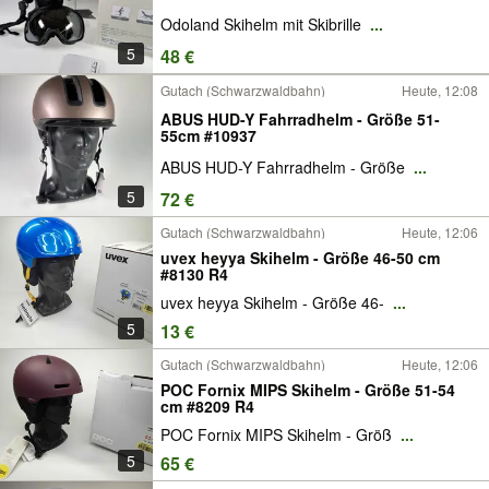
Odoland Skihelm mit Skibrille
...
5
48 €
Gutach (Schwarzwaldbahn)
Heute, 12:08
ABUS HUD-Y Fahrradhelm - Größe 51-
55cm #10937
ABUS HUD-Y Fahrradhelm - Größe
...
5
72 €
Gutach (Schwarzwaldbahn)
Heute, 12:06
uvex heyya Skihelm - Größe 46-50 cm
#8130 R4
uvex heyya Skihelm - Größe 46-
...
5
13 €
Gutach (Schwarzwaldbahn)
Heute, 12:06
POC Fornix MIPS Skihelm - Größe 51-54
cm #8209 R4
POC Fornix MIPS Skihelm - Größ
...
5
65 €