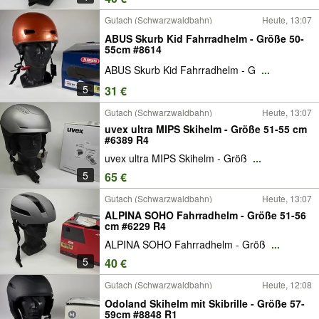
Gutach (Schwarzwaldbahn)
Heute, 13:07
ABUS Skurb Kid Fahrradhelm - Größe 50-
55cm #8614
ABUS Skurb Kid Fahrradhelm - G
...
5
31 €
Gutach (Schwarzwaldbahn)
Heute, 13:07
uvex ultra MIPS Skihelm - Größe 51-55 cm
#6389 R4
uvex ultra MIPS Skihelm - Größ
...
5
65 €
Gutach (Schwarzwaldbahn)
Heute, 13:07
ALPINA SOHO Fahrradhelm - Größe 51-56
cm #6229 R4
ALPINA SOHO Fahrradhelm - Größ
...
5
40 €
Gutach (Schwarzwaldbahn)
Heute, 12:08
Odoland Skihelm mit Skibrille - Größe 57-
59cm #8848 R1