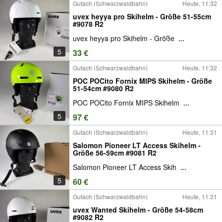
Gutach (Schwarzwaldbahn)
Heute, 11:32
uvex heyya pro Skihelm - Größe 51-55cm
#9078 R2
uvex heyya pro Skihelm - Größe
...
5
33 €
Gutach (Schwarzwaldbahn)
Heute, 11:32
POC POCito Fornix MIPS Skihelm - Größe
51-54cm #9080 R2
POC POCito Fornix MIPS Skihelm
...
5
97 €
Gutach (Schwarzwaldbahn)
Heute, 11:31
Salomon Pioneer LT Access Skihelm -
Größe 56-59cm #9081 R2
Salomon Pioneer LT Access Skih
...
5
60 €
Gutach (Schwarzwaldbahn)
Heute, 11:31
uvex Wanted Skihelm - Größe 54-58cm
#9082 R2