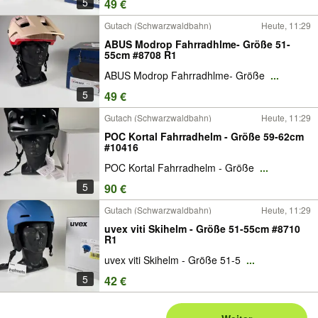
5
49 €
Gutach (Schwarzwaldbahn)
Heute, 11:29
ABUS Modrop Fahrradhlme- Größe 51-
55cm #8708 R1
ABUS Modrop Fahrradhlme- Größe
...
5
49 €
Gutach (Schwarzwaldbahn)
Heute, 11:29
POC Kortal Fahrradhelm - Größe 59-62cm
#10416
POC Kortal Fahrradhelm - Größe
...
5
90 €
Gutach (Schwarzwaldbahn)
Heute, 11:29
uvex viti Skihelm - Größe 51-55cm #8710
R1
uvex viti Skihelm - Größe 51-5
...
5
42 €