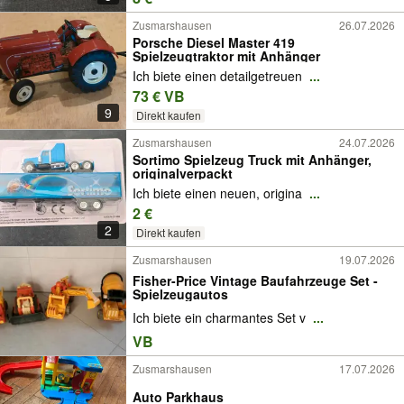
Zusmarshausen
26.07.2026
Porsche Diesel Master 419
Spielzeugtraktor mit Anhänger
Ich biete einen detailgetreuen
...
73 € VB
9
Direkt kaufen
Zusmarshausen
24.07.2026
Sortimo Spielzeug Truck mit Anhänger,
originalverpackt
Ich biete einen neuen, origina
...
2 €
2
Direkt kaufen
Zusmarshausen
19.07.2026
Fisher-Price Vintage Baufahrzeuge Set -
Spielzeugautos
Ich biete ein charmantes Set v
...
VB
Zusmarshausen
17.07.2026
Auto Parkhaus