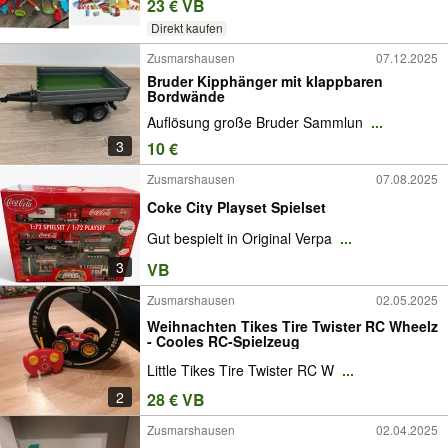
23 € VB
Direkt kaufen
Zusmarshausen
07.12.2025
Bruder Kipphänger mit klappbaren
Bordwände
Auflösung große Bruder Sammlun
...
3
10 €
Zusmarshausen
07.08.2025
Coke City Playset Spielset
Gut bespielt in Original Verpa
...
3
VB
Zusmarshausen
02.05.2025
Weihnachten Tikes Tire Twister RC Wheelz
- Cooles RC-Spielzeug
Little Tikes Tire Twister RC W
...
2
28 € VB
Zusmarshausen
02.04.2025