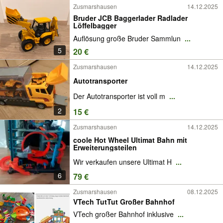
Zusmarshausen
14.12.2025
Bruder JCB Baggerlader Radlader
Löffelbagger
Auflösung große Bruder Sammlun
...
5
20 €
Zusmarshausen
14.12.2025
Autotransporter
Der Autotransporter ist voll m
...
2
15 €
Zusmarshausen
14.12.2025
coole Hot Wheel Ultimat Bahn mit
Erweiterungsteilen
Wir verkaufen unsere Ultimat H
...
6
79 €
Zusmarshausen
08.12.2025
VTech TutTut Großer Bahnhof
VTech großer Bahnhof inklusive
...