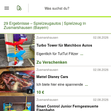
Start
29 Ergebnisse –
Spielzeugautos | Spielzeug in
Zusmarshausen (Bayern)
Merkliste
Zusmarshausen
02.08.2026
Turbo Tower für Matchbox Autos
Nachrichten
Eigentlich für TutTut Flitzer
...
Anzeige aufgeben
Zu Verschenken
Zusmarshausen
02.08.2026
Mattel Disney Cars
Ich biete hier eine spannende
...
4
10 €
Zusmarshausen
02.08.2026
Smart Control Junior Ferngesteuerte
Eisenbahn