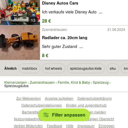
Disney Autos Cars
Ich verkaufe viele Disney Auto
...
13
28 €
Zusmarshausen
21.06.2024
Radlader ca. 20cm lang
Sehr guter Zustand
...
8 €
Ähnlich
matchbox
hot wheels
spielzeugautos kiste
siku
br
Kleinanzeigen
Zusmarshausen
Familie, Kind & Baby
Spielzeug
Spielzeugautos
Zur Webversion
Anzeige aufgeben
Datenschutzerklärung
Datenschutzeinstellungen
Kinder- und Jugendschutz
Barrierefreiheitserklärung
Sicherheitslücken melden
Filter anpassen
Nutzungsbedingungen
Beliebte Suchen
Anzeigen Übersicht
Vertrag Widerrufen
Feedback
Hilfe
Impressum
Einloggen