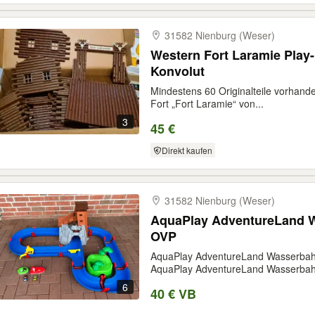
31582 Nienburg (Weser)
Western Fort Laramie Play-
Konvolut
Mindestens 60 Originalteile vorhande
Fort „Fort Laramie“ von...
3
45 €
Direkt kaufen
31582 Nienburg (Weser)
AquaPlay AdventureLand W
OVP
AquaPlay AdventureLand Wasserbahn
AquaPlay AdventureLand Wasserbah
6
40 € VB