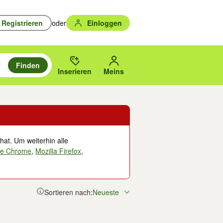
Registrieren
oder
Einloggen
Finden
en durchsuchen und mit Eingabetaste auswählen.
n um zu suchen, oder Vorschläge mit den Pfeiltasten nach oben/unten
des gewählten Orts oder PLZ.
Inserieren
Meins
hat. Um weiterhin alle
le Chrome
,
Mozilla Firefox
,
Sortieren nach:
Neueste