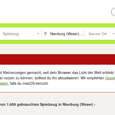
Spielzeug
Ganzer Ort
ken um zu suchen, oder Vorschläge mit den Pfeiltasten nach oben/unt
PLZ oder Ort eingeben. Eingabetaste drücke
Suche im Umkreis 
f Kleinanzeigen gemacht, seit dein Browser das Licht der Welt erblickt 
i nutzen zu können, solltest du ihn aktualisieren. Wir empfehlen
Goog
Safari
, falls du macOS benutzt.
 von 1.609 gebrauchtes Spielzeug in Nienburg (Weser) -