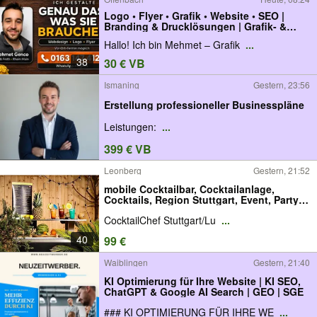
Logo • Flyer • Grafik • Website • SEO |
Branding & Drucklösungen | Grafik- &
Webdesig n
Hallo! Ich bin Mehmet – Grafik
...
38
30 € VB
Ismaning
Gestern, 23:56
Erstellung professioneller Businesspläne
Leistungen:
...
399 € VB
Leonberg
Gestern, 21:52
mobile Cocktailbar, Cocktailanlage,
Cocktails, Region Stuttgart, Event, Party,
Firmenfeier, Geburtstag, Hochzeit,
CocktailChef Stuttgart/Lu
...
Cocktailchef Stuttgart, Cocktailchef
Ludwigsburg, Getränke, Baden
40
99 €
Württemberg
Waiblingen
Gestern, 21:40
KI Optimierung für Ihre Website | KI SEO,
ChatGPT & Google AI Search | GEO | SGE
### KI OPTIMIERUNG FÜR IHRE WE
...