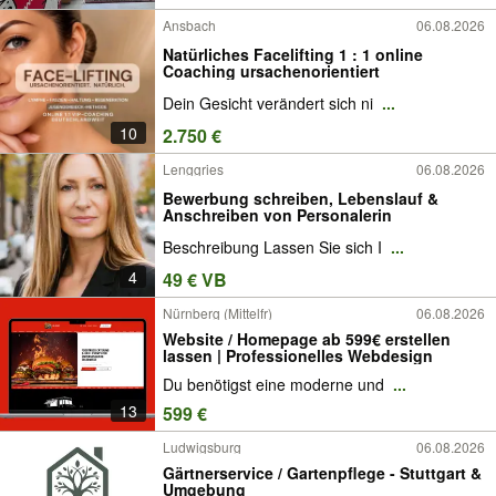
Ansbach
06.08.2026
Natürliches Facelifting 1 : 1 online
Coaching ursachenorientiert
Dein Gesicht verändert sich ni
...
10
2.750 €
Lenggries
06.08.2026
Bewerbung schreiben, Lebenslauf &
Anschreiben von Personalerin
Beschreibung Lassen Sie sich I
...
4
49 € VB
Nürnberg (Mittelfr)
06.08.2026
Website / Homepage ab 599€ erstellen
lassen | Professionelles Webdesign
Du benötigst eine moderne und
...
13
599 €
Ludwigsburg
06.08.2026
Gärtnerservice / Gartenpflege - Stuttgart &
Umgebung