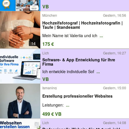
VB
München
Gestern, 16:56
Hochzeifsfotograf | Hochzeitsfotografin |
Taufe | Standesamt
Mein Name ist Valeriia und ich
...
14
175 €
Lich
Gestern, 16:27
Software- & App Entwicklung für Ihre
Firma
Ich entwickle individuelle Sof
...
VB
Ismaning
Gestern, 15:00
Erstellung professioneller Websites
Leistungen:
...
499 € VB
Lich
Gestern, 14:08