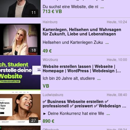
lassen
Du suchst eine Website, die ni
...
713 € VB
11
Hainburg
Heute, 10:24
Kartenlegen, Hellsehen und Wahrsagen
für Zukunft, Liebe und Lebensfragen
Hellsehen und Kartenlegen Zuku
...
18
49 €
Würzburg
Heute, 10:00
Website erstellen lassen | Webseite |
Homepage | WordPress | Webdesign |
Shopify | Onlineshop bauen |
Ich bin 20 Jahre alt, studiere
...
WooCommerce | SEO Optimierung |
Landingpage | Webshop | Online-Shop
VB
Aufbau | Internetseite
Ludwigsburg
Heute, 08:40
✅ Business Webseite erstellen ✅
professionell ✅ preiswert ✅ Webdesign |
Website | Homepage erstellen | Web
► Deine Konkurrenz hat eine We
...
Agentur
27
890 €
Offenbach
Heute, 08:24