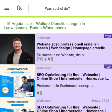
Start
119 Ergebnisse –
Weitere Dienstleistungen in
Ludwigsburg - Baden-Württemberg
Merkliste
Frensdorf
Website 2026 professionell erstellen
Nachrichten
lassen | Webdesign | Homepage erstellen
lassen
Du suchst eine Website, die ni
...
Anzeige aufgeben
713 € VB
11
Waiblingen
SEO Optimierung für Ihre | Webseite |
Online Shop | Internetseite | Homepage |
Website | Landingpage
Professionelle Suchmaschinenop
...
VB
Waiblingen
Heute, 17:36
SEO Optimierung für Ihre | Webseite |
Online Shop | Internetseite | Homepage |