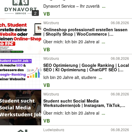
Dynavort Service – Ihr zuverlä
...
2
VB
Würzburg
06.08.2026
Onlineshop professionell erstellen lassen
| Shopify Shop | WooCommerce |
Webshop Aufbau | E Commerce | Shop
Über mich: Ich bin 20 Jahre al
...
Optimierung | Online Shop Hilfe | Shopify
Freelancer
VB
Würzburg
06.08.2026
SEO Optimierung | Google Ranking | Local
SEO | KI Optimierung | ChatGPT SEO |
Google Sichtbarkeit | SEO Freelancer |
Ich bin 20 Jahre alt, studiere
...
SEO Hilfe | GEO Optimierung | Keywords |
Google Platzierung
VB
Würzburg
06.08.2026
Student sucht Social Media
Werkstudentenjob | Instagram, TikTok,
Facebook | Marketing | WordPress |
Über mich: Ich bin 20 Jahre al
...
Webseiten erstellen | Online-Shop | SEO |
Werbung | Werbeanzeigen | Grafikdesign |
VB
Videobearbeitung
Ludwigsburg
06.08.2026