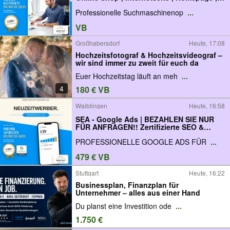
Website | Landingpage
Professionelle Suchmaschinenop
...
VB
Großhabersdorf
Heute, 17:08
Hochzeitsfotograf & Hochzeitsvideograf –
wir sind immer zu zweit für euch da
Euer Hochzeitstag läuft an meh
...
4
180 € VB
Waiblingen
Heute, 16:58
SEA - Google Ads | BEZAHLEN SIE NUR
FÜR ANFRAGEN!! Zertifizierte SEO &
Webdesign Agentur | ► Ihre Website auf
PROFESSIONELLE GOOGLE ADS FÜR
...
Platz #1
479 € VB
Stuttgart
Heute, 16:22
Businessplan, Finanzplan für
Unternehmer – alles aus einer Hand
Du planst eine Investition ode
...
1.750 €