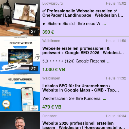
Ludwigsburg
Heute, 15:02
✅ Professionelle Webseite erstellen ✅
OnePager | Landingpage | Webdesign |
Homepage | Website
► Sichern Sie sich Ihre neue W
...
27
390 €
Waiblingen
Heute, 11:50
Webseite erstellen professionell &
preiswert + Google SEO 2026 | Webdesign
| Website | Homepage erstellen |
5,0 ⭐⭐⭐⭐⭐ (124) Google Rezensi
...
WordPress | Programmierer | UX / UI | Web
Agentur
37
1.000 € VB
Waiblingen
Heute, 11:32
Lokales SEO für Ihr Unternehmen /
Website in Google Maps - GMB - Top
Platzierte Homepage / Webseite bei My-
Verdreifachen Sie Ihre Kundena
...
Business!
479 € VB
Frensdorf
Heute, 10:34
Website 2026 professionell erstellen
lassen | Webdesign | Homepage erstellen