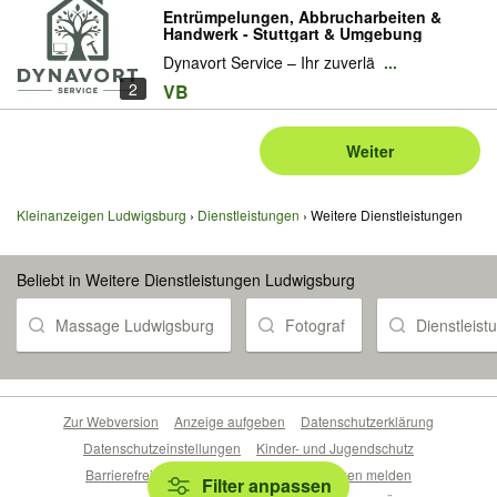
Entrümpelungen, Abbrucharbeiten &
Handwerk - Stuttgart & Umgebung
Dynavort Service – Ihr zuverlä
...
2
VB
Weiter
Kleinanzeigen Ludwigsburg
Dienstleistungen
Weitere Dienstleistungen
Beliebt in Weitere Dienstleistungen Ludwigsburg
Massage Ludwigsburg
Fotograf
Dienstleist
Zur Webversion
Anzeige aufgeben
Datenschutzerklärung
Datenschutzeinstellungen
Kinder- und Jugendschutz
Barrierefreiheitserklärung
Sicherheitslücken melden
Filter anpassen