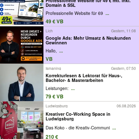
Professionelle Website für 49 € mtl. inkl.
Domain & SSL
Professionelle Website für 69
...
49 € VB
Lich
Gestern, 11:08
Google Ads: Mehr Umsatz & Neukunden
Gewinnen
Hallo,
...
VB
Ismaning
Gestern, 07:50
Korrekturlesen & Lektorat für Haus-,
Bachelor- & Masterarbeiten
Leistungen:
...
79 € VB
Ludwigsburg
06.08.2026
Kreativer Co-Working Space in
Ludwigsburg
Das Koko - die Kreativ-Communi
...
8
210 €