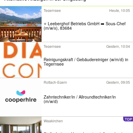
Tegernsee
Heute, 10:05
⭐️ Leeberghof Betriebs GmbH ➡️ Sous-Chef
(m/w/x), 83684
Tegernsee
Gestern, 10:04
Reinigungskraft / Gebäudereiniger (w/m/d) in
Tegernsee
Rottach-Egern
Gestern, 09:05
Zahntechniker/in / Allroundtechniker/in
(m/w/d)
Waakirchen