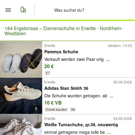
Start
184 Ergebnisse –
Damenschuhe in Erwitte - Nordrhein-
Westfalen
Merkliste
Erwitte
Gestern, 10:03
Pammys Schuhe
Nachrichten
Verkauft werden zwei Paar orig
...
20 €
Anzeige aufgeben
37
Erwitte
06.08.2026
Adidas Stan Smith 36
Die Schuhe wurden getragen, ab
...
10 € VB
5
Direkt kaufen
36
Erwitte
04.08.2026
Weiße Turnschuhe, gr.39, neuwertig
einmal getragene mega tolle be
...