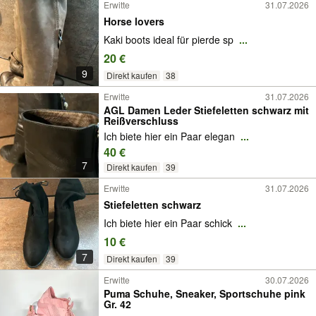
Erwitte
31.07.2026
Horse lovers
Kaki boots ideal für pierde sp
...
20 €
9
Direkt kaufen
38
Erwitte
31.07.2026
AGL Damen Leder Stiefeletten schwarz mit
Reißverschluss
Ich biete hier ein Paar elegan
...
40 €
7
Direkt kaufen
39
Erwitte
31.07.2026
Stiefeletten schwarz
Ich biete hier ein Paar schick
...
10 €
7
Direkt kaufen
39
Erwitte
30.07.2026
Puma Schuhe, Sneaker, Sportschuhe pink
Gr. 42