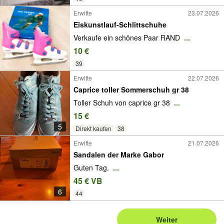
Erwitte
23.07.2026
Eiskunstlauf-Schlittschuhe
Verkaufe ein schönes Paar RAND
...
10 €
39
Erwitte
22.07.2026
Caprice toller Sommerschuh gr 38
Toller Schuh von caprice gr 38
...
15 €
5
Direkt kaufen
38
Erwitte
21.07.2026
Sandalen der Marke Gabor
Guten Tag.
...
45 € VB
6
44
Weiter