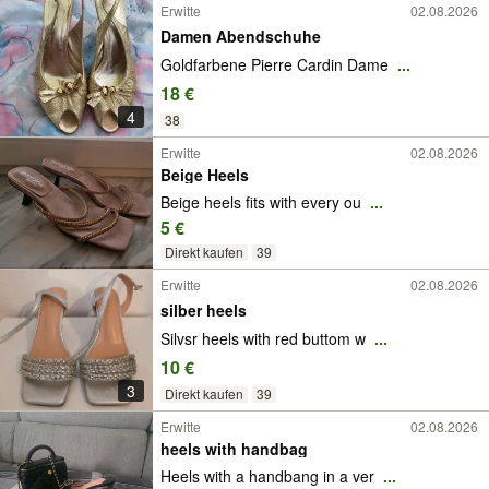
Erwitte
02.08.2026
Damen Abendschuhe
Goldfarbene Pierre Cardin Dame
...
18 €
4
38
Erwitte
02.08.2026
Beige Heels
Beige heels fits with every ou
...
5 €
Direkt kaufen
39
Erwitte
02.08.2026
silber heels
Silvsr heels with red buttom w
...
10 €
3
Direkt kaufen
39
Erwitte
02.08.2026
heels with handbag
Heels with a handbang in a ver
...