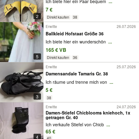
Ich biete hier ein Paar bequem
...
7 €
2
Direkt kaufen
38
Erwitte
26.07.2026
Ballkleid Hofstaat Größe 36
Ich biete hier ein wunderschön
...
165 € VB
5
Direkt kaufen
36
Erwitte
25.07.2026
Damensandale Tamaris Gr. 38
Ich räume und trenne mich von
...
5 €
3
38
Erwitte
24.07.2026
Damen-Stiefel Chicblooms kniehoch, 1x
getragen Gr. 40
Ich verkaufe Stiefel von Chicb
...
65 €
4
40