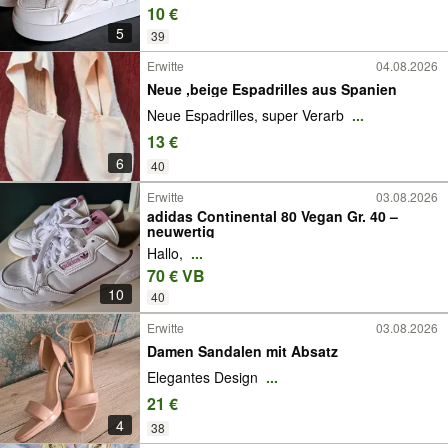
10 €
5
39
Erwitte
04.08.2026
Neue ,beige Espadrilles aus Spanien
Neue Espadrilles, super Verarb
...
13 €
6
40
Erwitte
03.08.2026
adidas Continental 80 Vegan Gr. 40 –
neuwertig
Hallo,
...
70 € VB
10
40
Erwitte
03.08.2026
Damen Sandalen mit Absatz
Elegantes Design
...
21 €
4
38