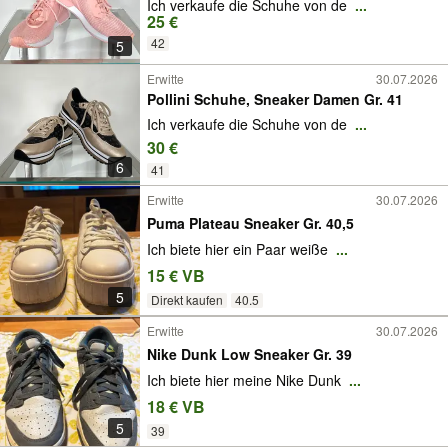
Ich verkaufe die Schuhe von de
...
25 €
42
5
Erwitte
30.07.2026
Pollini Schuhe, Sneaker Damen Gr. 41
Ich verkaufe die Schuhe von de
...
30 €
6
41
Erwitte
30.07.2026
Puma Plateau Sneaker Gr. 40,5
Ich biete hier ein Paar weiße
...
15 € VB
5
Direkt kaufen
40.5
Erwitte
30.07.2026
Nike Dunk Low Sneaker Gr. 39
Ich biete hier meine Nike Dunk
...
18 € VB
5
39