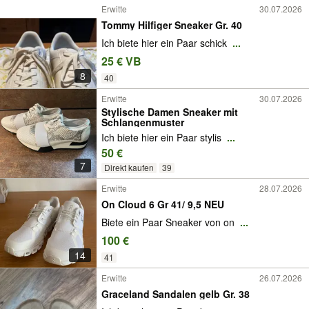
Erwitte
30.07.2026
Tommy Hilfiger Sneaker Gr. 40
Ich biete hier ein Paar schick
...
25 € VB
8
40
Erwitte
30.07.2026
Stylische Damen Sneaker mit
Schlangenmuster
Ich biete hier ein Paar stylis
...
50 €
7
Direkt kaufen
39
Erwitte
28.07.2026
On Cloud 6 Gr 41/ 9,5 NEU
Biete ein Paar Sneaker von on
...
100 €
14
41
Erwitte
26.07.2026
Graceland Sandalen gelb Gr. 38