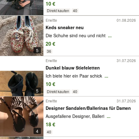
10 €
Direkt kaufen
40
Erwitte
01.08.2026
Keds sneaker neu
Die Schuhe sind neu und nicht
...
20 €
5
36
Erwitte
31.07.2026
Dunkel blauw Stiefeletten
Ich biete hier ein Paar schick
...
10 €
5
Direkt kaufen
40
Erwitte
31.07.2026
Designer Sandalen/Ballerinas für Damen
Ausgefallene Designer, Balleri
...
18 €
4
40