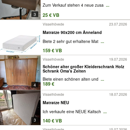
Zum Verkauf stehen 4 neue zusa
...
3
25 € VB
Visselhövede
23.07.2026
Matratze 90x200 cm Ånneland
Biete 2 sehr gut erhaltene Mat
...
159 € VB
Visselhövede
19.07.2026
Schöner alter großer Kleiderschrank Holz
Schrank Oma's Zeiten
Biete einen schönen alten und
...
189 €
4
Visselhövede
18.07.2026
Matratze NEU
Ich verkaufe eine NEUE Kaltsch
...
3
140 € VB
Visselhövede
15.07.2026