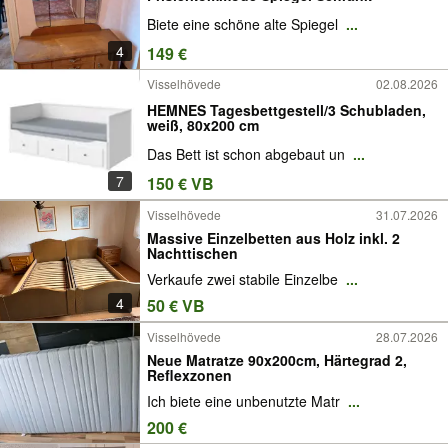
Biete eine schöne alte Spiegel
...
4
149 €
Visselhövede
02.08.2026
HEMNES Tagesbettgestell/3 Schubladen,
weiß, 80x200 cm
Das Bett ist schon abgebaut un
...
7
150 € VB
Visselhövede
31.07.2026
Massive Einzelbetten aus Holz inkl. 2
Nachttischen
Verkaufe zwei stabile Einzelbe
...
4
50 € VB
Visselhövede
28.07.2026
Neue Matratze 90x200cm, Härtegrad 2,
Reflexzonen
Ich biete eine unbenutzte Matr
...
200 €