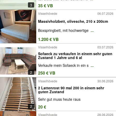
3
35 € VB
Visselhövede
06.07.2026
Massivholzbett, olivesche, 210 x 200cm
Boxspringbett, mit hochwertige
...
1.200 € VB
Visselhövede
03.07.2026
Sofaeck zu verkaufen in einem sehr guten
Zustand 1 Jahre und 6 al
Verkaufe mein Sofaeck in ein s
...
2
250 € VB
Visselhövede
30.06.2026
2 Lattenrost 90 mal 200 in einem sehr
guten Zustand
Sehr gut muss heute raus
2
20 €
Visselhövede
28.06.2026