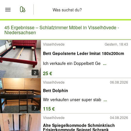
Start
45 Ergebnisse –
Schlafzimmer Möbel in Visselhövede -
Niedersachsen
Merkliste
Visselhövede
Gestern, 18:43
Bett Gepolsterte Leder Imitat 180x200cm
Nachrichten
Ich verkaufe ein Doppelbett Ge
...
Anzeige aufgeben
2
25 €
Visselhövede
06.08.2026
Bett Dolphin
Wir verkaufen unser super stab
...
7
115 €
Visselhövede
04.08.2026
Alte Spiegelkommode Schminktisch
Frisierkommode Spiegel Schrank