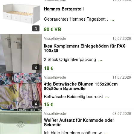
Hemnes Bettgestell
Gebrauchtes Hemnes Tagesbett .
...
3
90 € VB
Visselhövede
15.07.2026
Ikea Komplement Einlegeböden für PAX
100x35
2 Stück Originalverpackung
...
4
18 €
Visselhövede
11.07.2026
4tlg Bettwäsche Blumen 135x200cm
80x80cm Baumwolle
Bettwäsche Beidseitig bedruckt
...
4
15 €
Visselhövede
08.07.2026
Weißer Aufsatz für Kommode oder
Sekretär
Ich biete hier einen schönen w
...