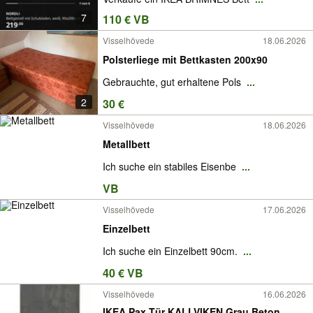
7
110 € VB
Visselhövede
18.06.2026
Polsterliege mit Bettkasten 200x90
Gebrauchte, gut erhaltene Pols
...
2
30 €
Visselhövede
18.06.2026
Metallbett
Ich suche ein stabiles Eisenbe
...
VB
Visselhövede
17.06.2026
Einzelbett
Ich suche ein Einzelbett 90cm.
...
40 € VB
Visselhövede
16.06.2026
IKEA Pax Tür KALLVIKEN Grau Beton