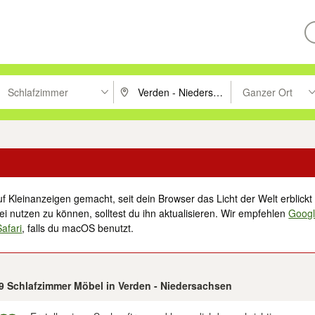
Schlafzimmer
Ganzer Ort
ken um zu suchen, oder Vorschläge mit den Pfeiltasten nach oben/unt
PLZ oder Ort eingeben. Eingabetaste drücke
Suche im Umkreis 
f Kleinanzeigen gemacht, seit dein Browser das Licht der Welt erblickt 
i nutzen zu können, solltest du ihn aktualisieren. Wir empfehlen
Goog
Safari
, falls du macOS benutzt.
49 Schlafzimmer Möbel in Verden - Niedersachsen