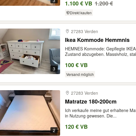
3
1.100 € VB
1.200 €
Direkt kaufen
27283 Verden
Ikea Kommode Hemmnis
HEMNES Kommode: Gepflegte IKEA
Zustand abzugeben. Massivholz, stabi
100 € VB
3
Versand möglich
27283 Verden
Matratze 180•200cm
Ich verkaufe meine gut erhaltene Mat
in Nutzung gewesen. Die...
120 € VB
2