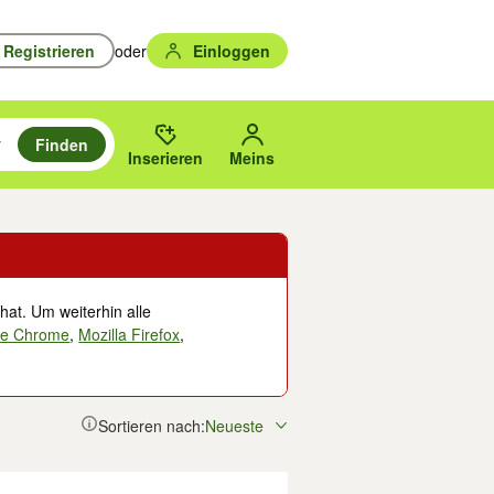
Registrieren
oder
Einloggen
Finden
en durchsuchen und mit Eingabetaste auswählen.
n um zu suchen, oder Vorschläge mit den Pfeiltasten nach oben/unten
des gewählten Orts oder PLZ.
Inserieren
Meins
hat. Um weiterhin alle
le Chrome
,
Mozilla Firefox
,
Sortieren nach:
Neueste