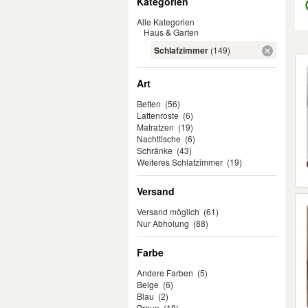
Kategorien
Alle Kategorien
Haus & Garten
Schlafzimmer
(149)
Er
Art
Betten
(56)
Lattenroste
(6)
Matratzen
(19)
Nachttische
(6)
Schränke
(43)
Weiteres Schlafzimmer
(19)
Versand
Versand möglich
(61)
Nur Abholung
(88)
Farbe
Andere Farben
(5)
Beige
(6)
Blau
(2)
Braun
(18)