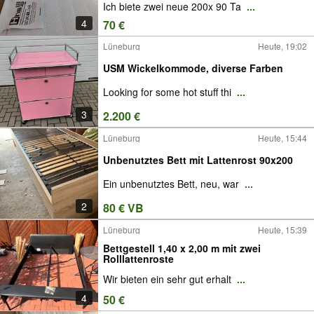
Ich biete zwei neue 200x 90 Ta
...
4
70 €
Lüneburg
Heute, 19:02
USM Wickelkommode, diverse Farben
Looking for some hot stuff thi
...
3
2.200 €
Lüneburg
Heute, 15:44
Unbenutztes Bett mit Lattenrost 90x200
Ein unbenutztes Bett, neu, war
...
2
80 € VB
Lüneburg
Heute, 15:39
Bettgestell 1,40 x 2,00 m mit zwei
Rolllattenroste
Wir bieten ein sehr gut erhalt
...
4
50 €