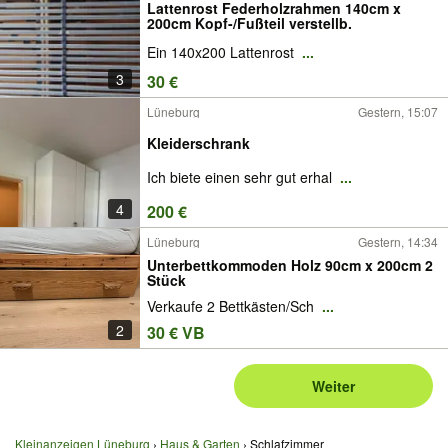
Lattenrost Federholzrahmen 140cm x
200cm Kopf-/Fußteil verstellb.
Ein 140x200 Lattenrost
...
3
30 €
Lüneburg
Gestern, 15:07
Kleiderschrank
Ich biete einen sehr gut erhal
...
4
200 €
Lüneburg
Gestern, 14:34
Unterbettkommoden Holz 90cm x 200cm 2
Stück
Verkaufe 2 Bettkästen/Sch
...
2
30 € VB
Weiter
Kleinanzeigen Lüneburg
Haus & Garten
Schlafzimmer