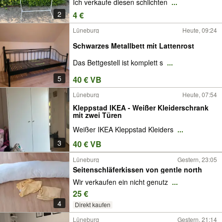
Ich verkaufe diesen schlichten
...
2
4 €
Lüneburg
Heute, 09:24
Schwarzes Metallbett mit Lattenrost
Das Bettgestell ist komplett s
...
5
40 € VB
Lüneburg
Heute, 07:54
Kleppstad IKEA - Weißer Kleiderschrank
mit zwei Türen
Weißer IKEA Kleppstad Kleiders
...
3
40 € VB
Lüneburg
Gestern, 23:05
Seitenschläferkissen von gentle north
Wir verkaufen ein nicht genutz
...
25 €
4
Direkt kaufen
Lüneburg
Gestern, 21:14