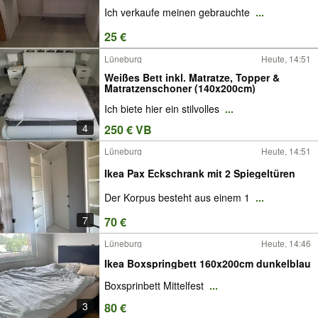
Ich verkaufe meinen gebrauchte
...
25 €
Lüneburg
Heute, 14:51
Weißes Bett inkl. Matratze, Topper &
Matratzenschoner (140x200cm)
Ich biete hier ein stilvolles
...
4
250 € VB
Lüneburg
Heute, 14:51
Ikea Pax Eckschrank mit 2 Spiegeltüren
Der Korpus besteht aus einem 1
...
7
70 €
Lüneburg
Heute, 14:46
Ikea Boxspringbett 160x200cm dunkelblau
Boxsprinbett Mittelfest
...
3
80 €