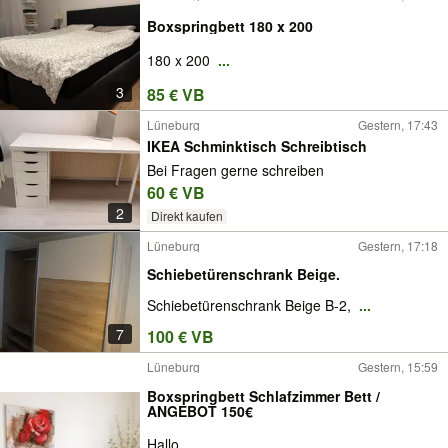
Boxspringbett 180 x 200
180 x 200
...
3
85 € VB
Lüneburg
Gestern, 17:43
IKEA Schminktisch Schreibtisch
Bei Fragen gerne schreiben
60 € VB
2
Direkt kaufen
Lüneburg
Gestern, 17:18
Schiebetürenschrank Beige.
Schiebetürenschrank Beige B-2,
...
7
100 € VB
Lüneburg
Gestern, 15:59
Boxspringbett Schlafzimmer Bett /
ANGEBOT 150€
Hallo,
...