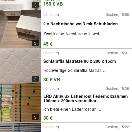
150 € VB
3
Lüneburg
Gestern, 15:58
2 x Nachttische weiß mit Schubladen
Zwei kleine Nachttische in wei
...
3
45 €
Lüneburg
Gestern, 15:31
Schlaraffia Matratze 90 x 200 x 15cm
Hochwertige Schlaraffia Matrat
...
3
30 € VB
Lüneburg
Gestern, 15:26
LRB Aktivlux Lattenrost Federholzrahmen
100cm x 200cm verstellbar
Ich biete einen Lattenrost an
...
3
30 €
Lüneburg
Gestern, 15:22