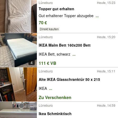
Lüneburg
Heute, 15:23
Topper gut erhalten
Gut erhaltener Topper abzugebe
...
70 €
Direkt kaufen
Lüneburg
Heute, 15:20
IKEA Malm Bett 160x200 Bett
IKEA Bett, schwarz
...
4
111 € VB
Lüneburg
Heute, 15:11
Alte IKEA Glasschranktür 50 x 215
IKEA
...
Zu Verschenken
Lüneburg
Heute, 14:59
Ikea Schminktisch