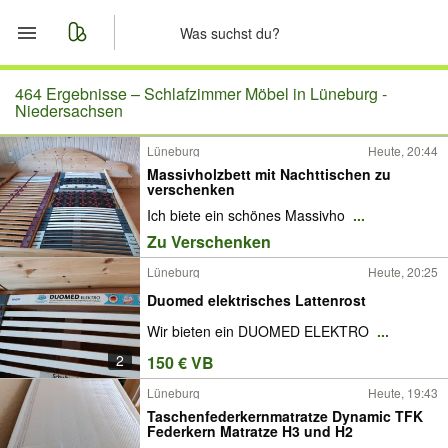
Start
464 Ergebnisse –
Schlafzimmer Möbel in Lüneburg -
Niedersachsen
Merkliste
Lüneburg
Heute, 20:44
Massivholzbett mit Nachttischen zu
Nachrichten
verschenken
Ich biete ein schönes Massivho
...
Anzeige aufgeben
Zu Verschenken
Lüneburg
Heute, 20:25
Duomed elektrisches Lattenrost
Wir bieten ein DUOMED ELEKTRO
...
2
150 € VB
Lüneburg
Heute, 19:43
Taschenfederkernmatratze Dynamic TFK
Federkern Matratze H3 und H2