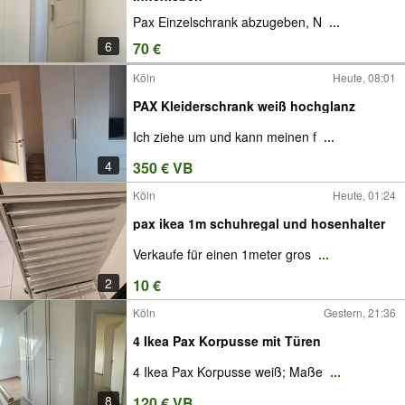
Pax Einzelschrank abzugeben, N
...
6
70 €
Köln
Heute, 08:01
PAX Kleiderschrank weiß hochglanz
Ich ziehe um und kann meinen f
...
4
350 € VB
Köln
Heute, 01:24
pax ikea 1m schuhregal und hosenhalter
Verkaufe für einen 1meter gros
...
2
10 €
Köln
Gestern, 21:36
4 Ikea Pax Korpusse mit Türen
4 Ikea Pax Korpusse weiß; Maße
...
8
120 € VB