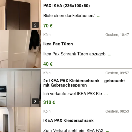
PAX IKEA (236x100x60)
Biete einen dunkelbraunen/
...
2
70 €
Köln
Gestern, 10:47
Ikea Pax Türen
Ikea Pax Schrank Türen abzugeb
...
40 €
Köln
Gestern, 09:57
2x IKEA PAX Kleiderschrank – gebraucht
mit Gebrauchsspuren
Ich verkaufe zwei IKEA PAX Kle
...
3
310 €
Köln
Gestern, 08:53
IKEA PAX Kleiderschrank
Zum Verkauf steht ein IKEA PAX
...