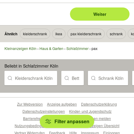
Weiter
Ähnlich
kleiderschrank
ikea
pax kleiderschrank
schrank
k
Kleinanzeigen Köln
Haus & Garten
Schlafzimmer
pax
Beliebt in Schlafzimmer Köln
Kleiderschrank Köln
Bett
Schrank Köln
Zur Webversion
Anzeige aufgeben
Datenschutzerklärung
Datenschutzeinstellungen
Kinder- und Jugendschutz
Barrierefreiheitserklärung
Sicherheitslücken melden
Filter anpassen
Nutzungsbedingungen
Beliebte Suchen
Anzeigen Übersicht
Vertrag Widerrufen
Feedback
Hilfe
Impressum
Einloggen