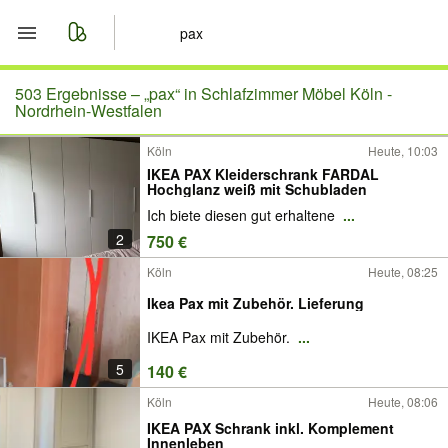
Start
503 Ergebnisse –
„pax“ in Schlafzimmer Möbel Köln -
Nordrhein-Westfalen
Merkliste
Köln
Heute, 10:03
IKEA PAX Kleiderschrank FARDAL
Nachrichten
Hochglanz weiß mit Schubladen
Ich biete diesen gut erhaltene
...
Anzeige aufgeben
2
750 €
Köln
Heute, 08:25
Ikea Pax mit Zubehör. Lieferung
IKEA Pax mit Zubehör.
...
5
140 €
Köln
Heute, 08:06
IKEA PAX Schrank inkl. Komplement
Innenleben