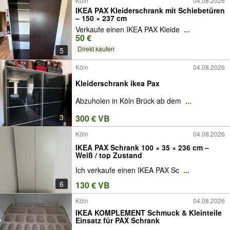
Köln
04.08.2026
IKEA PAX Kleiderschrank mit Schiebetüren
– 150 × 237 cm
Verkaufe einen IKEA PAX Kleide
...
50 €
Direkt kaufen
5
Köln
04.08.2026
Kleiderschrank ikea Pax
Abzuholen in Köln Brück ab dem
...
3
300 € VB
Köln
04.08.2026
IKEA PAX Schrank 100 × 35 × 236 cm –
Weiß / top Zustand
Ich verkaufe einen IKEA PAX Sc
...
6
130 € VB
Köln
04.08.2026
IKEA KOMPLEMENT Schmuck & Kleinteile
Einsatz für PAX Schrank