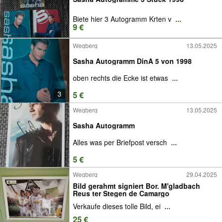
Biete hier 3 Autogramm Krten v
...
9 €
Wegberg
13.05.2025
Sasha Autogramm DinA 5 von 1998
oben rechts die Ecke ist etwas
...
3
5 €
Wegberg
13.05.2025
Sasha Autogramm
Alles was per Briefpost versch
...
5 €
Wegberg
29.04.2025
Bild gerahmt signiert Bor. M'gladbach
Reus ter Stegen de Camargo
Verkaufe dieses tolle Bild, ei
...
25 €