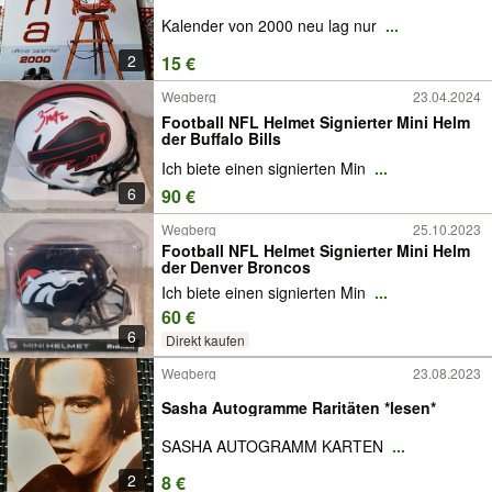
Kalender von 2000 neu lag nur
...
2
15 €
Wegberg
23.04.2024
Football NFL Helmet Signierter Mini Helm
der Buffalo Bills
Ich biete einen signierten Min
...
6
90 €
Wegberg
25.10.2023
Football NFL Helmet Signierter Mini Helm
der Denver Broncos
Ich biete einen signierten Min
...
60 €
6
Direkt kaufen
Wegberg
23.08.2023
Sasha Autogramme Raritäten *lesen*
SASHA AUTOGRAMM KARTEN
...
2
8 €