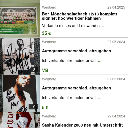
Wegberg
29.04.2025
Bor. Mönchengladbach 12/13 komplett
signiert hochwertiger Rahmen
Verkaufe dieses auf Leinwand g
...
35 €
Wegberg
27.05.2024
Autogramme verschied. abzugeben
Ich verkaufe hier meine privat
...
8
VB
Wegberg
27.05.2024
Autogramme verschied. abzugeben
Ich verkaufe hier meine privat
...
19
5 €
Wegberg
29.04.2024
Sasha Kalender 2000 neu mit Unterschrift