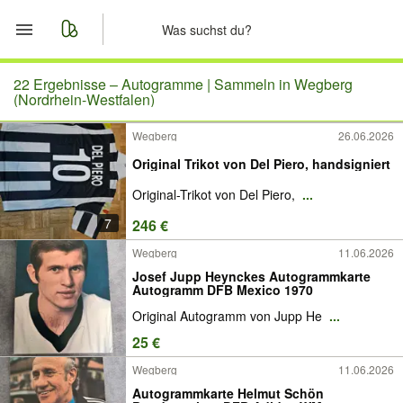
Start
22 Ergebnisse –
Autogramme | Sammeln in Wegberg
(Nordrhein-Westfalen)
Merkliste
Wegberg
26.06.2026
Original Trikot von Del Piero, handsigniert
Nachrichten
Original-Trikot von Del Piero,
...
Anzeige aufgeben
7
246 €
Wegberg
11.06.2026
Josef Jupp Heynckes Autogrammkarte
Autogramm DFB Mexico 1970
Original Autogramm von Jupp He
...
25 €
Wegberg
11.06.2026
Autogrammkarte Helmut Schön