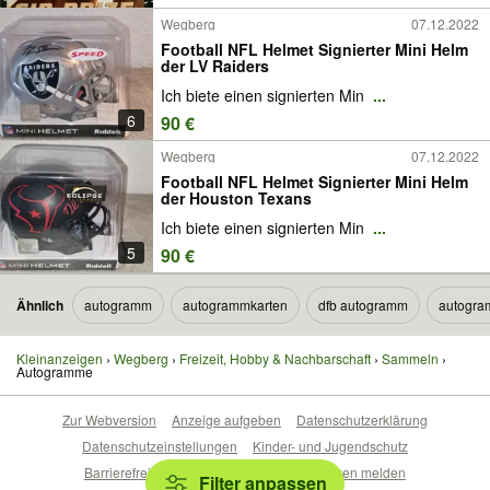
Wegberg
07.12.2022
Football NFL Helmet Signierter Mini Helm
der LV Raiders
Ich biete einen signierten Min
...
6
90 €
Wegberg
07.12.2022
Football NFL Helmet Signierter Mini Helm
der Houston Texans
Ich biete einen signierten Min
...
5
90 €
Ähnlich
autogramm
autogrammkarten
dfb autogramm
autogra
Kleinanzeigen
Wegberg
Freizeit, Hobby & Nachbarschaft
Sammeln
Autogramme
Zur Webversion
Anzeige aufgeben
Datenschutzerklärung
Datenschutzeinstellungen
Kinder- und Jugendschutz
Barrierefreiheitserklärung
Sicherheitslücken melden
Filter anpassen