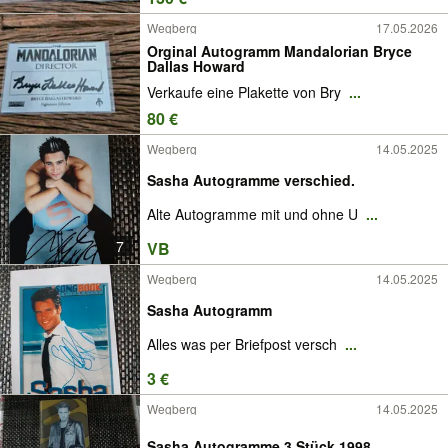
Wegberg
17.05.2026
Orginal Autogramm Mandalorian Bryce
Dallas Howard
Verkaufe eine Plakette von Bry
...
80 €
Wegberg
14.05.2025
Sasha Autogramme verschied.
Alte Autogramme mit und ohne U
...
7
VB
Wegberg
14.05.2025
Sasha Autogramm
Alles was per Briefpost versch
...
3 €
Wegberg
14.05.2025
Sasha Autogramme 3 Stück 1998