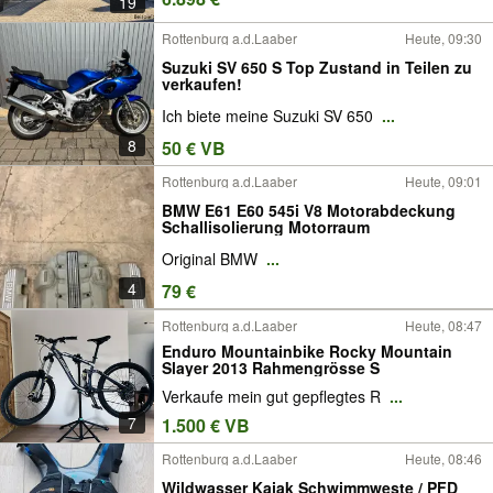
19
Rottenburg a.d.Laaber
Heute, 09:30
Suzuki SV 650 S Top Zustand in Teilen zu
verkaufen!
Ich biete meine Suzuki SV 650
...
8
50 € VB
Rottenburg a.d.Laaber
Heute, 09:01
BMW E61 E60 545i V8 Motorabdeckung
Schallisolierung Motorraum
Original BMW
...
4
79 €
Rottenburg a.d.Laaber
Heute, 08:47
Enduro Mountainbike Rocky Mountain
Slayer 2013 Rahmengrösse S
Verkaufe mein gut gepflegtes R
...
7
1.500 € VB
Rottenburg a.d.Laaber
Heute, 08:46
Wildwasser Kajak Schwimmweste / PFD