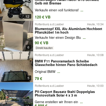
Gelb mit Bremse
Verkaufe einen voll funktionsf
...
12
120 € VB
Rottenburg a.d.Laaber
Heute, 10:34
Blumentopf XXL Alu Aluminium Hochbeet
Pflanzkübel 1m hoch
Verkaufe hier einen Design Blu
...
90 € VB
6
Direkt kaufen
Rottenburg a.d.Laaber
Heute, 10:08
BMW F11 Panoramadach Scheibe
Glasscheibe hinten Pano Schiebedach
Original BMW
...
5
79 €
Rottenburg a.d.Laaber
Heute, 10:00
PV-Carport Bausatz Stahl Doppelglas
Photovoltaik Solar 4 x 3 m
Gerne erstellen wir Ihnen ein
...
6.898 €