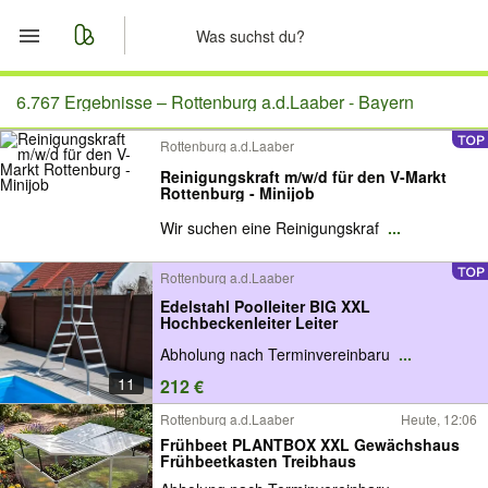
Start
6.767 Ergebnisse –
Rottenburg a.d.Laaber - Bayern
Rottenburg a.d.Laaber
Merkliste
Reinigungskraft m/w/d für den V-Markt
Rottenburg - Minijob
Nachrichten
Wir suchen eine Reinigungskraf
...
Anzeige aufgeben
Rottenburg a.d.Laaber
Edelstahl Poolleiter BIG XXL
Hochbeckenleiter Leiter
Abholung nach Terminvereinbaru
...
11
212 €
Rottenburg a.d.Laaber
Heute, 12:06
Frühbeet PLANTBOX XXL Gewächshaus
Frühbeetkasten Treibhaus