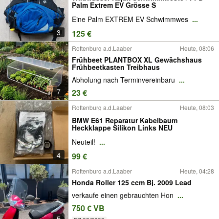
Palm Extrem EV Grösse S
Eine Palm EXTREM EV Schwimmwes
...
3
125 €
Rottenburg a.d.Laaber
Heute, 08:06
Frühbeet PLANTBOX XL Gewächshaus
Frühbeetkasten Treibhaus
Abholung nach Terminvereinbaru
...
7
23 €
Rottenburg a.d.Laaber
Heute, 08:03
BMW E61 Reparatur Kabelbaum
Heckklappe Silikon Links NEU
Neuteil!
...
4
99 €
Rottenburg a.d.Laaber
Heute, 04:28
Honda Roller 125 ccm Bj. 2009 Lead
verkaufe einen gebrauchten Hon
...
750 € VB
5