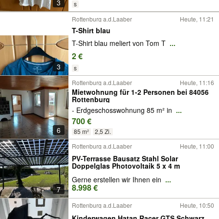
3
s
Rottenburg a.d.Laaber
Heute, 11:21
T-Shirt blau
T-Shirt blau meliert von Tom T
...
2 €
3
s
Rottenburg a.d.Laaber
Heute, 11:16
Mietwohnung für 1-2 Personen bei 84056
Rottenburg
- Erdgeschosswohnung 85 m² in
...
700 €
6
85 m²
2,5 Zi.
Rottenburg a.d.Laaber
Heute, 11:00
PV-Terrasse Bausatz Stahl Solar
Doppelglas Photovoltaik 5 x 4 m
Gerne erstellen wir Ihnen ein
...
8.998 €
7
Rottenburg a.d.Laaber
Heute, 10:50
Kinderwagen Hatan Racer GTS Schwarz