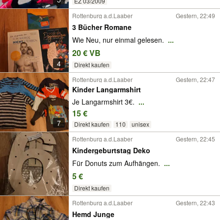
EZ 03/2009
Rottenburg a.d.Laaber
Gestern, 22:49
3 Bücher Romane
Wie Neu, nur einmal gelesen.
...
20 € VB
4
Direkt kaufen
Rottenburg a.d.Laaber
Gestern, 22:47
Kinder Langarmshirt
Je Langarmshirt 3€.
...
15 €
7
Direkt kaufen
110
unisex
Rottenburg a.d.Laaber
Gestern, 22:45
Kindergeburtstag Deko
Für Donuts zum Aufhängen.
...
5 €
Direkt kaufen
Rottenburg a.d.Laaber
Gestern, 22:43
Hemd Junge