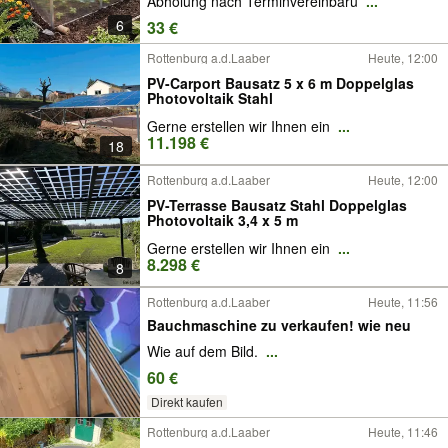
Abholung nach Terminvereinbaru
...
6
33 €
Rottenburg a.d.Laaber
Heute, 12:00
PV-Carport Bausatz 5 x 6 m Doppelglas
Photovoltaik Stahl
Gerne erstellen wir Ihnen ein
...
11.198 €
18
Rottenburg a.d.Laaber
Heute, 12:00
PV-Terrasse Bausatz Stahl Doppelglas
Photovoltaik 3,4 x 5 m
Gerne erstellen wir Ihnen ein
...
8.298 €
8
Rottenburg a.d.Laaber
Heute, 11:56
Bauchmaschine zu verkaufen! wie neu
Wie auf dem Bild.
...
60 €
Direkt kaufen
Rottenburg a.d.Laaber
Heute, 11:46