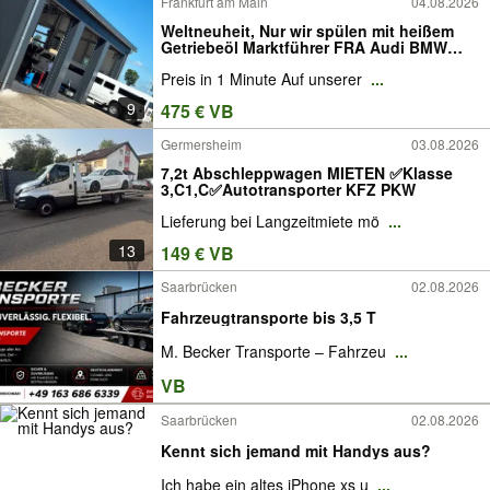
Frankfurt am Main
04.08.2026
Weltneuheit, Nur wir spülen mit heißem
Getriebeöl Marktführer FRA Audi BMW
Mercedes Opel Volvo Ford
Preis in 1 Minute Auf unserer
...
Getriebespülung Getriebeölspülung
Getriebeölwechsel
9
475 € VB
Germersheim
03.08.2026
7,2t Abschleppwagen MIETEN ✅Klasse
3,C1,C✅Autotransporter KFZ PKW
Lieferung bei Langzeitmiete mö
...
13
149 € VB
Saarbrücken
02.08.2026
Fahrzeugtransporte bis 3,5 T
M. Becker Transporte – Fahrzeu
...
VB
Saarbrücken
02.08.2026
Kennt sich jemand mit Handys aus?
Ich habe ein altes iPhone xs u
...