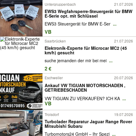
Untergruppenbach
21.07.2026
EWS3 Wegfahrsperre-Steuergerät für BMW
E-Serie opt. mit Schlüssel
EWS3 Steuergerät für BMW E-Ser
...
VB
Saarbrücken
21.07.2026
Elektronik-Experte für Microcar MC2 (45
km/h) gesucht
suche jemanden der mir bei mei
...
2 €
Eschweiler
20.07.2026
Ankauf VW TIGUAN MOTORSCHADEN ,
GETRIEBESCHADEN
VW TIGUAN ZU VERKAUFEN? ICH KA
...
VB
Troisdorf
19.07.2026
Turbolader Reparatur Jaguar Range Rover
Mitsubishi Subaru
Turbomotors24 GmbH – Ihr Spezi
...