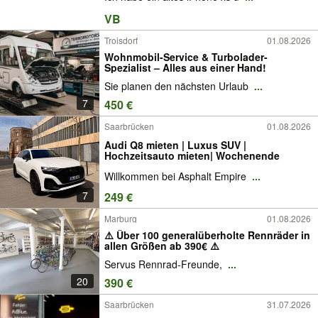
VB
Troisdorf
01.08.2026
Wohnmobil-Service & Turbolader-
Spezialist – Alles aus einer Hand!
Sie planen den nächsten Urlaub
...
7
450 €
Saarbrücken
01.08.2026
Audi Q8 mieten | Luxus SUV |
Hochzeitsauto mieten| Wochenende
Willkommen bei Asphalt Empire
...
7
249 €
Marburg
01.08.2026
⚠️ Über 100 generalüberholte Rennräder in
allen Größen ab 390€ ⚠️
Servus Rennrad-Freunde,
...
20
390 €
Saarbrücken
31.07.2026