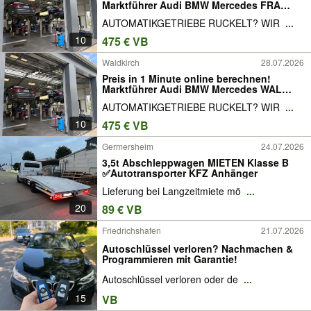
Marktführer Audi BMW Mercedes FRA
Opel F Volvo Ford Getriebespülung
AUTOMATIKGETRIEBE RUCKELT? WIR
...
Getriebeölspülung Getriebeölwechsel
10
475 € VB
Waldkirch
28.07.2026
Preis in 1 Minute online berechnen!
Marktführer Audi BMW Mercedes WAL
Opel Volvo Ford Getriebespülung
AUTOMATIKGETRIEBE RUCKELT? WIR
...
Getriebeölspülung Getriebeölwechsel
10
475 € VB
Germersheim
24.07.2026
3,5t Abschleppwagen MIETEN Klasse B
✅Autotransporter KFZ Anhänger
Lieferung bei Langzeitmiete mö
...
20
89 € VB
Friedrichshafen
21.07.2026
Autoschlüssel verloren? Nachmachen &
Programmieren mit Garantie!
Autoschlüssel verloren oder de
...
15
VB