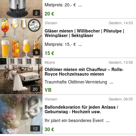
Mietpreis: 20,- €
...
2
20 €
Viersen
Gestern, 14:03
Gläser mieten | Willibecher | Pilstulpe |
Weingläser | Sektgläser
Mietpreis: 15,- €
...
9
15 €
Moers
Gestern, 13:56
Oldtimer mieten mit Chauffeur – Rolls-
Royce Hochzeitsauto mieten
Traumhafte Oldtimer-Vermietung
...
20
VB
Viersen
Gestern, 09:05
Ballondekoration für jeden Anlass /
Geburtstag - Hochzeit usw.
Ihr plant ein besonderes Event
...
12
30 €