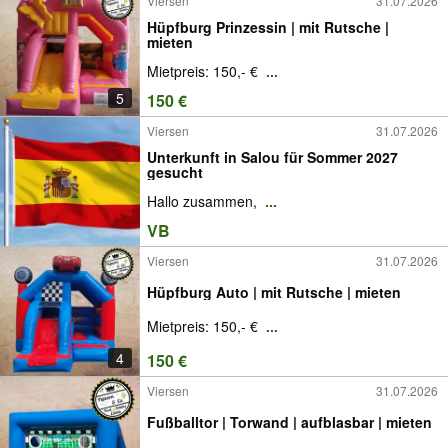
Viersen
31.07.2026
Hüpfburg Prinzessin | mit Rutsche |
mieten
Mietpreis: 150,- €
...
5
150 €
Viersen
31.07.2026
Unterkunft in Salou für Sommer 2027
gesucht
Hallo zusammen,
...
VB
Viersen
31.07.2026
Hüpfburg Auto | mit Rutsche | mieten
Mietpreis: 150,- €
...
4
150 €
Viersen
31.07.2026
Fußballtor | Torwand | aufblasbar | mieten