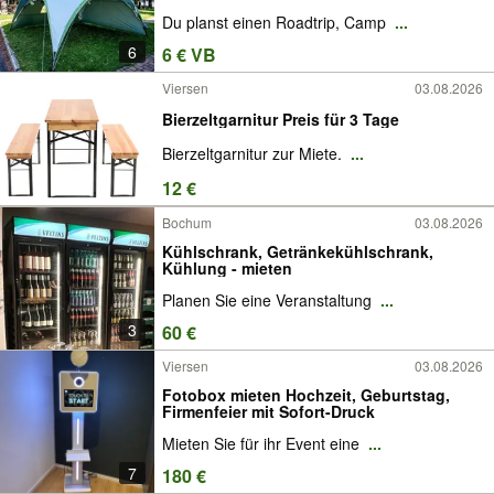
Du planst einen Roadtrip, Camp
...
6
6 € VB
Viersen
03.08.2026
Bierzeltgarnitur Preis für 3 Tage
Bierzeltgarnitur zur Miete.
...
12 €
Bochum
03.08.2026
Kühlschrank, Getränkekühlschrank,
Kühlung - mieten
Planen Sie eine Veranstaltung
...
3
60 €
Viersen
03.08.2026
Fotobox mieten Hochzeit, Geburtstag,
Firmenfeier mit Sofort-Druck
Mieten Sie für ihr Event eine
...
7
180 €