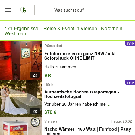
Start
171 Ergebnisse –
Reise & Event in Viersen - Nordrhein-
Westfalen
Merkliste
Düsseldorf
Fotobox mieten in ganz NRW / inkl.
Nachrichten
Sofortdruck OHNE LIMIT
Hallo zusammen,
...
Anzeige aufgeben
23
VB
Hürth
Authentische Hochzeitsreportagen -
Hochzeitsfotograf
Vor über 20 Jahren habe ich me
...
20
370 €
Viersen
Heute, 20:02
Nacho Wärmer | 160 Watt | Funfood | Party
| mieten