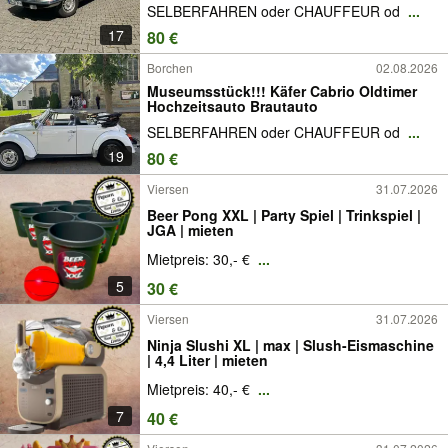
SELBERFAHREN oder CHAUFFEUR od
...
17
80 €
Borchen
02.08.2026
Museumsstück!!! Käfer Cabrio Oldtimer
Hochzeitsauto Brautauto
SELBERFAHREN oder CHAUFFEUR od
...
19
80 €
Viersen
31.07.2026
Beer Pong XXL | Party Spiel | Trinkspiel |
JGA | mieten
Mietpreis: 30,- €
...
5
30 €
Viersen
31.07.2026
Ninja Slushi XL | max | Slush-Eismaschine
| 4,4 Liter | mieten
Mietpreis: 40,- €
...
7
40 €