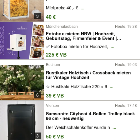
Mietpreis: 40,- €
...
3
40 €
Mönchengladbach
Heute, 19:38
Fotobox mieten NRW | Hochzeit,
Geburtstag, Firmenfeier & Event |
Fotobooth mit Sofortdruck & Extras
✅ Fotobox mieten für Hochzeit,
...
7
225 € VB
Bochum
Heute, 19:03
Rustikaler Holztisch / Crossback mieten
für Vintage Hochzeit
☆ Rustikale Holztische 220 × 9
...
6
39 € VB
Viersen
Heute, 17:48
Samsonite Citybeat 4-Rollen Trolley black
66 cm - neuwertig
Der Weichschalenkoffer wurde n
...
3
50 € VB