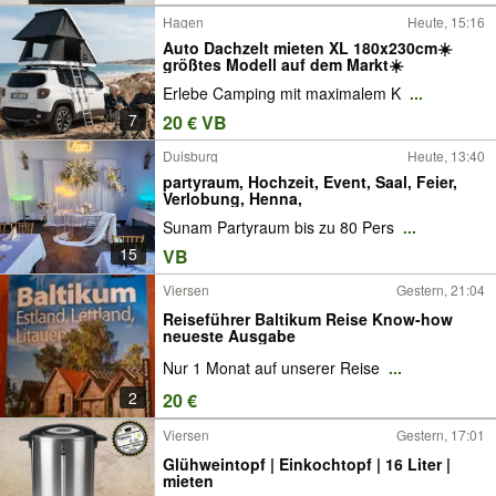
Hagen
Heute, 15:16
Auto Dachzelt mieten XL 180x230cm☀️
größtes Modell auf dem Markt☀️
Erlebe Camping mit maximalem K
...
7
20 € VB
Duisburg
Heute, 13:40
partyraum, Hochzeit, Event, Saal, Feier,
Verlobung, Henna,
Sunam Partyraum bis zu 80 Pers
...
15
VB
Viersen
Gestern, 21:04
Reiseführer Baltikum Reise Know-how
neueste Ausgabe
Nur 1 Monat auf unserer Reise
...
2
20 €
Viersen
Gestern, 17:01
Glühweintopf | Einkochtopf | 16 Liter |
mieten