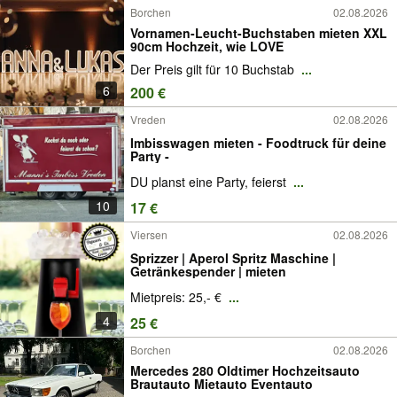
Borchen
02.08.2026
Vornamen-Leucht-Buchstaben mieten XXL
90cm Hochzeit, wie LOVE
Der Preis gilt für 10 Buchstab
...
6
200 €
Vreden
02.08.2026
Imbisswagen mieten - Foodtruck für deine
Party -
DU planst eine Party, feierst
...
10
17 €
Viersen
02.08.2026
Sprizzer | Aperol Spritz Maschine |
Getränkespender | mieten
Mietpreis: 25,- €
...
4
25 €
Borchen
02.08.2026
Mercedes 280 Oldtimer Hochzeitsauto
Brautauto Mietauto Eventauto