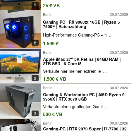
9
25 € VB
Berlin
30.07.2026
Gaming PC | RX 9060xt 16GB | Ryzen 5
7500F | Ratenzahlung
High-Performance Gaming-PC – h
...
8
1.599 €
Berlin
30.07.2026
Apple iMac 27" 5K Retina | 64GB RAM |
2TB SSD | 6-Core i5
Verkaufe hier meinen extrem le
...
2
1.500 € VB
Berlin
30.07.2026
Gaming & Workstation PC | AMD Ryzen 9
5950X | RTX 3070 8GB
Verkaufe einen gepflegten Gami
...
3
500 € VB
Berlin
30.07.2026
Gaming-PC | RTX 2070 Super | i7-7700 | 32