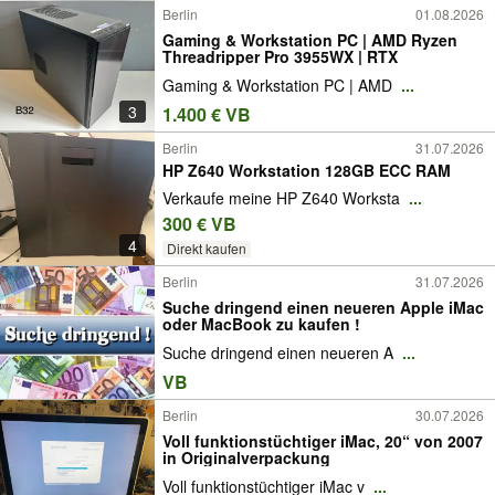
Berlin
01.08.2026
Gaming & Workstation PC | AMD Ryzen
Threadripper Pro 3955WX | RTX
Gaming & Workstation PC | AMD
...
3
1.400 € VB
Berlin
31.07.2026
HP Z640 Workstation 128GB ECC RAM
Verkaufe meine HP Z640 Worksta
...
300 € VB
4
Direkt kaufen
Berlin
31.07.2026
Suche dringend einen neueren Apple iMac
oder MacBook zu kaufen !
Suche dringend einen neueren A
...
VB
Berlin
30.07.2026
Voll funktionstüchtiger iMac, 20“ von 2007
in Originalverpackung
Voll funktionstüchtiger iMac v
...