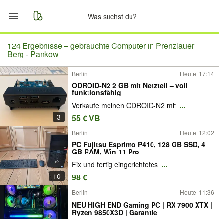
Start
124 Ergebnisse –
gebrauchte Computer in Prenzlauer
Berg - Pankow
Merkliste
Berlin
Heute, 17:14
ODROID-N2 2 GB mit Netzteil – voll
Nachrichten
funktionsfähig
Verkaufe meinen ODROID-N2 mit
...
Anzeige aufgeben
3
55 € VB
Berlin
Heute, 12:02
PC Fujitsu Esprimo P410, 128 GB SSD, 4
GB RAM, Win 11 Pro
Fix und fertig eingerichtetes
...
10
98 €
Berlin
Heute, 11:36
NEU HIGH END Gaming PC | RX 7900 XTX |
Ryzen 9850X3D | Garantie