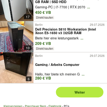
GB RAM | SSD HDD
Gaming-PC | i7-7700 | RTX 2070
...
450 € VB
17
Direkt kaufen
Berlin
29.07.2026
Dell Precision 5810 Workstation |Intel
Xeon E5-1650 v3 |32GB RAM
Biete hier eine leistungsstark
...
209 € VB
10
Direkt kaufen
Berlin
29.07.2026
Gaming / Arbeits Computer
Hallo, hier biete ich meinen G
...
280 € VB
6
Weiter
Kleinanzeigen
Prenzlauer Berg
Elektronik
PCs