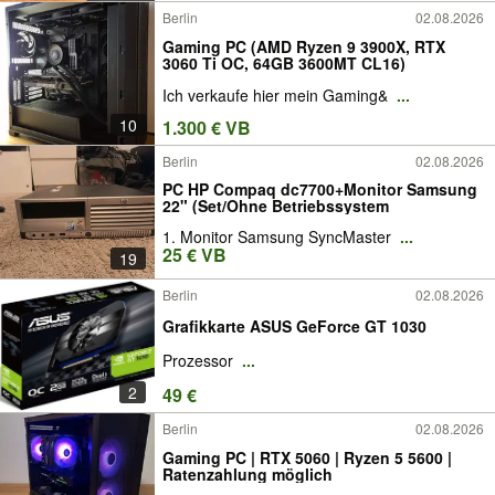
Berlin
02.08.2026
Gaming PC (AMD Ryzen 9 3900X, RTX
3060 Ti OC, 64GB 3600MT CL16)
Ich verkaufe hier mein Gaming&
...
10
1.300 € VB
Berlin
02.08.2026
PC HP Compaq dc7700+Monitor Samsung
22" (Set/Ohne Betriebssystem
1. Monitor Samsung SyncMaster
...
25 € VB
19
Berlin
02.08.2026
Grafikkarte ASUS GeForce GT 1030
Prozessor
...
2
49 €
Berlin
02.08.2026
Gaming PC | RTX 5060 | Ryzen 5 5600 |
Ratenzahlung möglich