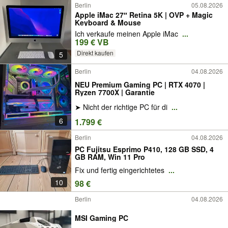
Berlin
05.08.2026
Apple iMac 27″ Retina 5K | OVP + Magic
Keyboard & Mouse
Ich verkaufe meinen Apple iMac
...
199 € VB
Direkt kaufen
5
Berlin
04.08.2026
NEU Premium Gaming PC | RTX 4070 |
Ryzen 7700X | Garantie
➤ Nicht der richtige PC für di
...
6
1.799 €
Berlin
04.08.2026
PC Fujitsu Esprimo P410, 128 GB SSD, 4
GB RAM, Win 11 Pro
Fix und fertig eingerichtetes
...
10
98 €
Berlin
04.08.2026
MSI Gaming PC