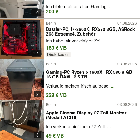
Ich biete meinen alten Gaming
...
200 €
10
Berlin
04.08.2026
Bastler-PC, I7-2600K, RX570 8GB, ASRock
Z68 Extreme4, Zubehör
Ich habe mir vor einiger Zeit
...
180 € VB
12
Direkt kaufen
Berlin
03.08.2026
Gaming-PC Ryzen 5 1600X | RX 580 8 GB |
16 GB RAM | 2,5 TB
Verkaufe meinen frisch aufgese
...
2
229 € VB
Berlin
03.08.2026
Apple Cinema Display 27 Zoll Monitor
(Modell A1316)
Ich verkaufe hier mein 27 Zoll
...
3
49 € VB