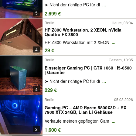
➤ Nicht der richtige PC für di
...
5
2.699 €
Berlin
Heute, 08:04
HP Z800 Workstation, 2 XEON, nVidia
Quattro FX 3800
HP Z800 Workstation mit 2 XEON
...
4
29 €
Berlin
Gestern, 10:35
Einsteiger Gaming PC | GTX 1060 | i5-6500
| Garantie
➤ Nicht der richtige PC für di
...
4
229 €
Berlin
05.08.2026
Gaming-PC – AMD Ryzen 5800X3D + RX
7900 XTX 24GB, Lian Li Gehäuse
Verkaufe meinen gepflegten Gam
...
2
1.600 €