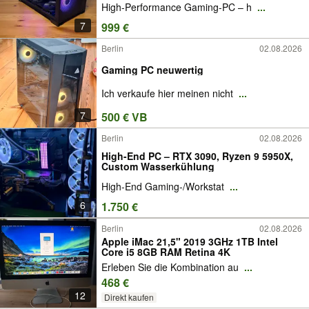
High-Performance Gaming-PC – h
...
7
999 €
Berlin
02.08.2026
Gaming PC neuwertig
Ich verkaufe hier meinen nicht
...
7
500 € VB
Berlin
02.08.2026
High-End PC – RTX 3090, Ryzen 9 5950X,
Custom Wasserkühlung
High-End Gaming-/Workstat
...
6
1.750 €
Berlin
02.08.2026
Apple iMac 21,5" 2019 3GHz 1TB Intel
Core i5 8GB RAM Retina 4K
Erleben Sie die Kombination au
...
468 €
12
Direkt kaufen