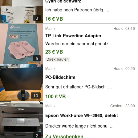
Cyan 3x Schwarz
Ich habe noch Patronen übrig,
...
3
16 € VB
Mainz
Heute, 08:16
TP-Link Powerline Adapter
Wurden nur ein paar mal genutz
...
23 € VB
5
Direkt kaufen
Mainz
Heute, 00:25
PC-Bildschirm
Sehr gut erhaltener PC-Bildsch
...
10
100 € VB
Mainz
Gestern, 23:00
Epson WorkForce WF-2960, defekt
Drucker wurde lange nicht benu
...
2
Zu Verschenken