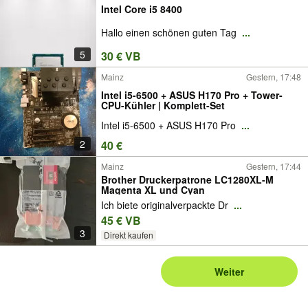
Intel Core i5 8400
Hallo einen schönen guten Tag
...
5
30 € VB
Mainz
Gestern, 17:48
Intel i5-6500 + ASUS H170 Pro + Tower-
CPU-Kühler | Komplett-Set
Intel i5-6500 + ASUS H170 Pro
...
2
40 €
Mainz
Gestern, 17:44
Brother Druckerpatrone LC1280XL-M
Magenta XL und Cyan
Ich biete originalverpackte Dr
...
45 € VB
3
Direkt kaufen
Weiter