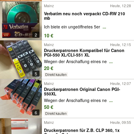
Mainz
Heute, 12:28
Verbatim neu noch verpackt CD-RW 210
mb
Ich biete ein ungeöffnetes 5er
...
2
10 €
Mainz
Heute, 12:15
Druckerpatronen Kompatibel für Canon
PGI-550 XL/CLI-551 XL
Wegen der Anschaffung eines ne
...
20 €
5
Direkt kaufen
Mainz
Heute, 12:07
Druckerpatronen Original Canon PGI-
550XL
Wegen der Anschaffung eines ne
...
50 €
6
Direkt kaufen
Mainz
Heute, 09:55
Druckerpatronen für Z.B. CLP 360, 1x