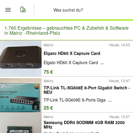
Start
1.760 Ergebnisse –
gebrauchtes PC & Zubehör & Software
in Mainz - Rheinland-Pfalz
Merkliste
Mainz
Heute, 14:03
Elgato HD60 X Capture Card
Nachrichten
Elgato HD60 X Capture Card
...
Anzeige aufgeben
75 €
Mainz
Heute, 13:47
TP-Link TL-SG608E 8-Port Gigabit Switch -
NEU
TP-Link TL-SG608E 8-Ports Giga
...
2
25 €
Mainz
Heute, 13:37
Samsung DDR4 SODIMM 4GB RAM 3200
MHz