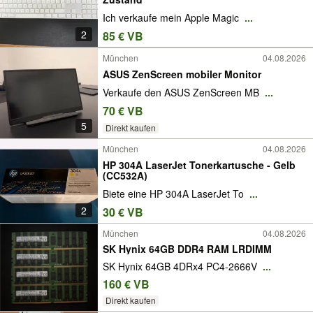
Ich verkaufe mein Apple Magic
...
2
85 € VB
München
04.08.2026
ASUS ZenScreen mobiler Monitor
Verkaufe den ASUS ZenScreen MB
...
70 € VB
5
Direkt kaufen
München
04.08.2026
HP 304A LaserJet Tonerkartusche - Gelb
(CC532A)
Biete eine HP 304A LaserJet To
...
2
30 € VB
München
04.08.2026
SK Hynix 64GB DDR4 RAM LRDIMM
SK Hynix 64GB 4DRx4 PC4-2666V
...
160 € VB
Direkt kaufen