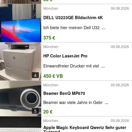
München
06.08.2026
DELL U3223QE Bildschirm 4K
Ich biete hier meinen Dell U32
...
375 €
München
06.08.2026
HP Color LaserJet Pro
Einwandfreier Drucker mit viel
...
4
450 € VB
München
05.08.2026
Beamer BenQ MP670
Beamer war viele Jahre in Gebr
...
5
20 €
München
05.08.2026
Apple Magic Keyboard Qwertz Sehr guter
Zustand