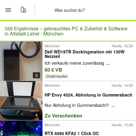
Start
359 Ergebnisse –
gebrauchtes PC & Zubehör & Software
in Altstadt-Lehel - München
Merkliste
München
Heute, 16:29
Dell WD19TB Dockingstation mit 130W
Netzteil
Nachrichten
Ich verkaufe meine zuverlässig
...
60 € VB
Anzeige aufgeben
3
Direkt kaufen
München
Heute, 14:05
HP Envy 4524, Abholung in Gummersbach
Nur Abholung in Gummersbach!!!
...
4
Zu Verschenken
München
Heute, 13:49
RTX 4090 KFA2 1 Click OC