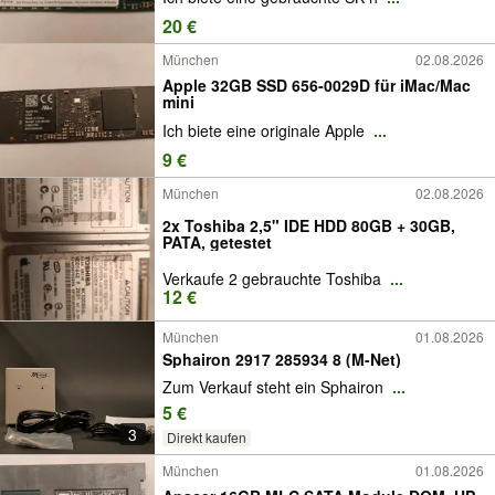
20 €
München
02.08.2026
Apple 32GB SSD 656-0029D für iMac/Mac
mini
Ich biete eine originale Apple
...
9 €
München
02.08.2026
2x Toshiba 2,5" IDE HDD 80GB + 30GB,
PATA, getestet
Verkaufe 2 gebrauchte Toshiba
...
12 €
München
01.08.2026
Sphairon 2917 285934 8 (M-Net)
Zum Verkauf steht ein Sphairon
...
5 €
3
Direkt kaufen
München
01.08.2026