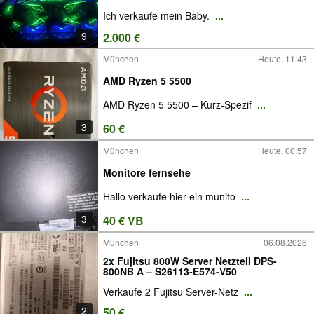
Ich verkaufe mein Baby.
...
9
2.000 €
München
Heute, 11:43
AMD Ryzen 5 5500
AMD Ryzen 5 5500 – Kurz-Spezif
...
3
60 €
München
Heute, 00:57
Monitore fernsehe
Hallo verkaufe hier ein munito
...
3
40 € VB
München
06.08.2026
2x Fujitsu 800W Server Netzteil DPS-
800NB A – S26113-E574-V50
Verkaufe 2 Fujitsu Server-Netz
...
2
50 €