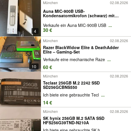
München
02.08.2026
Auna MIC-900B USB-
Kondensatormikrofon (schwarz) mit
Mikrofonarm
Verkaufe ein Auna MIC-900B USB
...
30 €
4
München
02.08.2026
Razer BlackWidow Elite & DeathAdder
Elite – Gaming-Set
Verkaufe eine mechanische Raze
...
10
60 €
München
02.08.2026
Teclast 256GB M.2 2242 SSD
SD256GCBNS550
Ich biete eine gebrauchte Tecl
...
14 €
München
02.08.2026
SK hynix 256GB M.2 SATA SSD
HFS256G39TND-N210A
Ich biete eine gebrauchte SK h
...