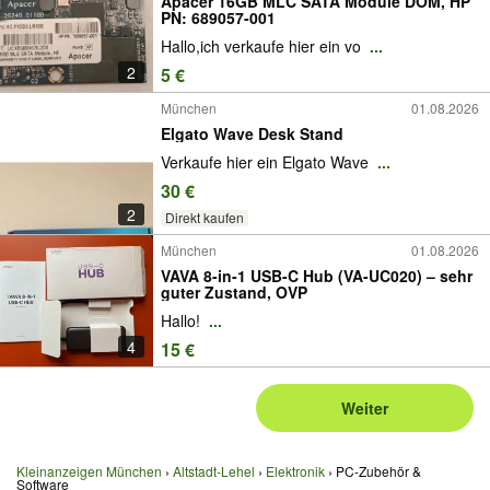
Apacer 16GB MLC SATA Module DOM, HP
PN: 689057-001
Hallo,ich verkaufe hier ein vo
...
2
5 €
München
01.08.2026
Elgato Wave Desk Stand
Verkaufe hier ein Elgato Wave
...
30 €
2
Direkt kaufen
München
01.08.2026
VAVA 8-in-1 USB-C Hub (VA-UC020) – sehr
guter Zustand, OVP
Hallo!
...
4
15 €
Weiter
Kleinanzeigen München
Altstadt-Lehel
Elektronik
PC-Zubehör &
Software