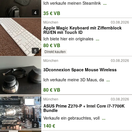
Ich verkaufe meinen Steamlink
...
4
35 € VB
München
03.08.2026
Apple Magic Keyboard mit Ziffernblock
RU/EN mit Touch ID
Ich biete hier ein originales
...
80 € VB
5
Direkt kaufen
München
03.08.2026
3Dconnexion Space Mouse Wireless
Ich verkaufe meine 3D Maus, da
...
80 € VB
München
03.08.2026
ASUS Prime Z270-P + Intel Core i7-7700K
Bundle
Verkaufe ein gebrauchtes, voll
...
2
140 €