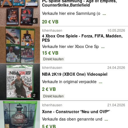
PC Spiele Sammlung - Age of Empires,
CounterStrike,Battlefield
Verkaufe hier eine Sammlung (o
...
6
20 € VB
Ichenhausen
10.05.2026
4 Xbox One Spiele - Forza, FIFA, Madden,
PES
Verkaufe hier vier Xbox One Sp
...
15 € VB
Direkt kaufen
Ichenhausen
24.04.2026
NBA 2K19 (XBOX One) Videospiel
Verkaufe in origimal verpackte
...
2 € VB
2
Direkt kaufen
Ichenhausen
21.04.2026
Xone - Constructor *Neu und OVP*`
Verkaufe das oben genannte und
...
5 € VB