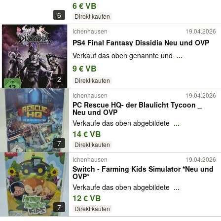
6 € VB
6
Direkt kaufen
Ichenhausen
19.04.2026
PS4 Final Fantasy Dissidia Neu und OVP
Verkauf das oben genannte und
...
9 € VB
2
Direkt kaufen
Ichenhausen
19.04.2026
PC Rescue HQ- der Blaulicht Tycoon _
Neu und OVP
Verkaufe das oben abgebildete
...
14 € VB
7
Direkt kaufen
Ichenhausen
19.04.2026
Switch - Farming Kids Simulator *Neu und
OVP*
Verkaufe das oben abgebildete
...
12 € VB
7
Direkt kaufen