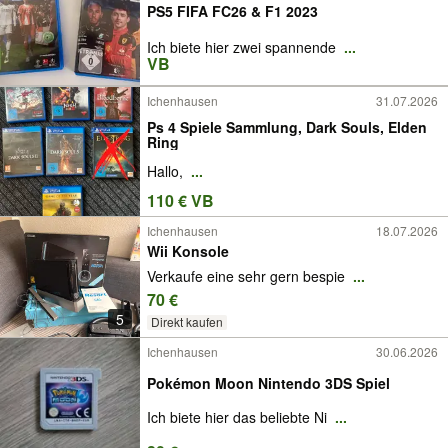
PS5 FIFA FC26 & F1 2023
Ich biete hier zwei spannende
...
VB
Ichenhausen
31.07.2026
Ps 4 Spiele Sammlung, Dark Souls, Elden
Ring
Hallo,
...
110 € VB
Ichenhausen
18.07.2026
Wii Konsole
Verkaufe eine sehr gern bespie
...
70 €
5
Direkt kaufen
Ichenhausen
30.06.2026
Pokémon Moon Nintendo 3DS Spiel
Ich biete hier das beliebte Ni
...