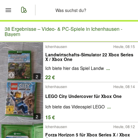
Start
38 Ergebnisse –
Video- & PC-Spiele in Ichenhausen -
Bayern
Merkliste
Ichenhausen
Heute, 08:15
Landwirtschafts-Simulator 22 Xbox Series
Nachrichten
X / Xbox One
Ich biete hier das Spiel Landw
...
Anzeige aufgeben
2
22 €
Ichenhausen
Heute, 08:14
LEGO City Undercover für Xbox One
Ich biete das Videospiel LEGO
...
2
15 €
Ichenhausen
Heute, 08:12
Forza Horizon 5 für Xbox Series X / Xbox