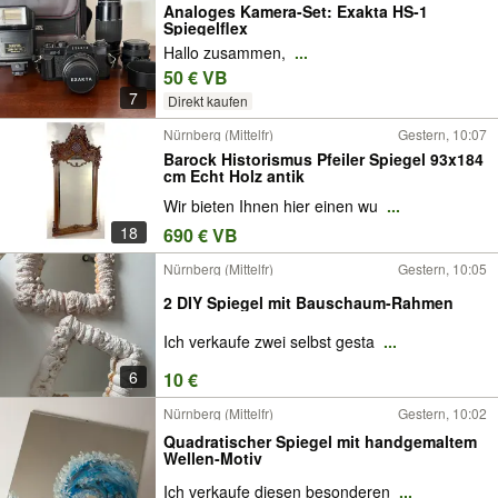
Analoges Kamera-Set: Exakta HS-1
Spiegelflex
Hallo zusammen,
...
50 € VB
7
Direkt kaufen
Nürnberg (Mittelfr)
Gestern, 10:07
Barock Historismus Pfeiler Spiegel 93x184
cm Echt Holz antik
Wir bieten Ihnen hier einen wu
...
18
690 € VB
Nürnberg (Mittelfr)
Gestern, 10:05
2 DIY Spiegel mit Bauschaum-Rahmen
Ich verkaufe zwei selbst gesta
...
6
10 €
Nürnberg (Mittelfr)
Gestern, 10:02
Quadratischer Spiegel mit handgemaltem
Wellen-Motiv
Ich verkaufe diesen besonderen
...