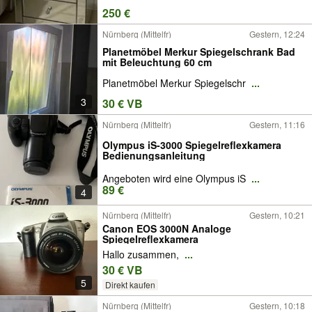
250 €
Nürnberg (Mittelfr)
Gestern, 12:24
Planetmöbel Merkur Spiegelschrank Bad
mit Beleuchtung 60 cm
Planetmöbel Merkur Spiegelschr
...
3
30 € VB
Nürnberg (Mittelfr)
Gestern, 11:16
Olympus iS-3000 Spiegelreflexkamera
Bedienungsanleitung
Angeboten wird eine Olympus iS
...
89 €
4
Nürnberg (Mittelfr)
Gestern, 10:21
Canon EOS 3000N Analoge
Spiegelreflexkamera
Hallo zusammen,
...
30 € VB
5
Direkt kaufen
Nürnberg (Mittelfr)
Gestern, 10:18