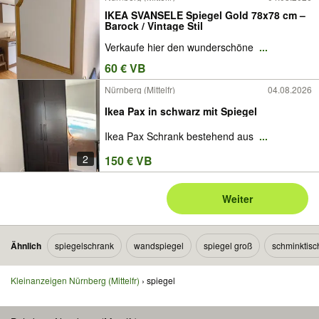
IKEA SVANSELE Spiegel Gold 78x78 cm –
Barock / Vintage Stil
Verkaufe hier den wunderschöne
...
60 € VB
Nürnberg (Mittelfr)
04.08.2026
Ikea Pax in schwarz mit Spiegel
Ikea Pax Schrank bestehend aus
...
2
150 € VB
Weiter
Ähnlich
spiegelschrank
wandspiegel
spiegel groß
schminktisc
Kleinanzeigen Nürnberg (Mittelfr)
spiegel