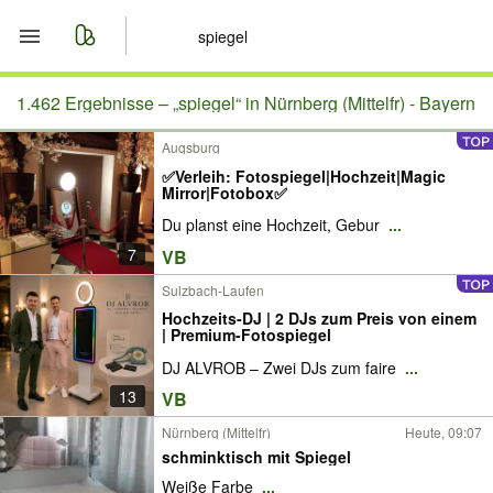
Start
1.462 Ergebnisse –
„spiegel“ in Nürnberg (Mittelfr) - Bayern
Augsburg
Merkliste
✅Verleih: Fotospiegel|Hochzeit|Magic
Mirror|Fotobox✅
Nachrichten
Du planst eine Hochzeit, Gebur
...
7
VB
Anzeige aufgeben
Sulzbach-Laufen
Hochzeits-DJ | 2 DJs zum Preis von einem
| Premium-Fotospiegel
DJ ALVROB – Zwei DJs zum faire
...
13
VB
Nürnberg (Mittelfr)
Heute, 09:07
schminktisch mit Spiegel
Weiße Farbe
...