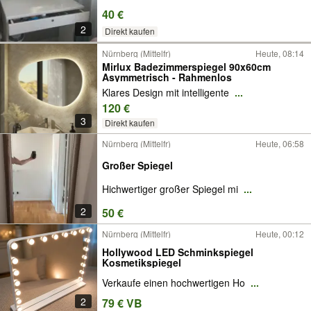
40 €
2
Direkt kaufen
Nürnberg (Mittelfr)
Heute, 08:14
Mirlux Badezimmerspiegel 90x60cm
Asymmetrisch - Rahmenlos
Klares Design mit intelligente
...
120 €
3
Direkt kaufen
Nürnberg (Mittelfr)
Heute, 06:58
Großer Spiegel
Hichwertiger großer Spiegel mi
...
2
50 €
Nürnberg (Mittelfr)
Heute, 00:12
Hollywood LED Schminkspiegel
Kosmetikspiegel
Verkaufe einen hochwertigen Ho
...
2
79 € VB