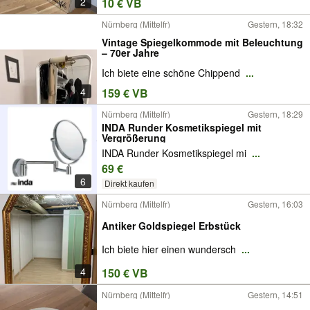
2
10 € VB
Nürnberg (Mittelfr)
Gestern, 18:32
Vintage Spiegelkommode mit Beleuchtung
– 70er Jahre
Ich biete eine schöne Chippend
...
4
159 € VB
Nürnberg (Mittelfr)
Gestern, 18:29
INDA Runder Kosmetikspiegel mit
Vergrößerung
INDA Runder Kosmetikspiegel mi
...
69 €
6
Direkt kaufen
Nürnberg (Mittelfr)
Gestern, 16:03
Antiker Goldspiegel Erbstück
Ich biete hier einen wundersch
...
4
150 € VB
Nürnberg (Mittelfr)
Gestern, 14:51