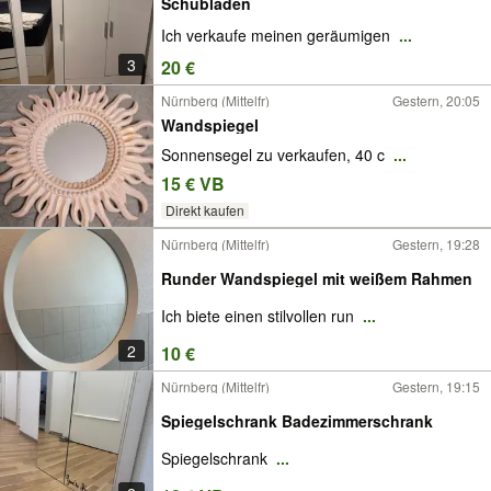
Schubladen
Ich verkaufe meinen geräumigen
...
3
20 €
Nürnberg (Mittelfr)
Gestern, 20:05
Wandspiegel
Sonnensegel zu verkaufen, 40 c
...
15 € VB
Direkt kaufen
Nürnberg (Mittelfr)
Gestern, 19:28
Runder Wandspiegel mit weißem Rahmen
Ich biete einen stilvollen run
...
2
10 €
Nürnberg (Mittelfr)
Gestern, 19:15
Spiegelschrank Badezimmerschrank
Spiegelschrank
...