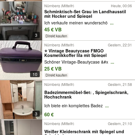
Nürnberg (Mittelfr)
Heute, 00:06
Schminktisch-Set Grau im Landhausstil
mit Hocker und Spiegel
Ich verkaufe meinen wunderschö
...
45 € VB
3
Direkt kaufen
Nürnberg (Mittelfr)
Gestern, 22:31
⭐ Vintage Beautycase FMGO
Kosmetikkoffer lila mit Spiegel
Schöner Vintage-Beautycase &#x
...
25 € VB
10
Direkt kaufen
Nürnberg (Mittelfr)
Gestern, 21:58
Badezimmermöbel-Set: , Spiegelschrank,
Hochschrank
Ich biete ein komplettes Badez
...
3
60 €
Nürnberg (Mittelfr)
Gestern, 21:10
Weißer Kleiderschrank mit Spiegel und