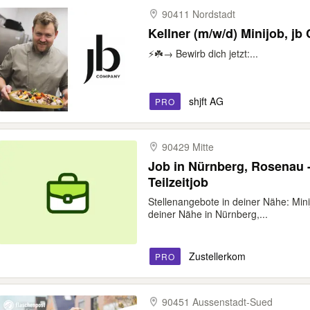
90411 Nordstadt
Kellner (
⚡️☘️→ Bewirb dich jetzt:...
shjft AG
PRO
90429 Mitte
Job in Nürnberg, Rosenau -
Teilzeitjob
Stellenangebote in deiner Nähe: Mini
deiner Nähe in Nürnberg,...
Zustellerkom
PRO
90451 Aussenstadt-​Sued