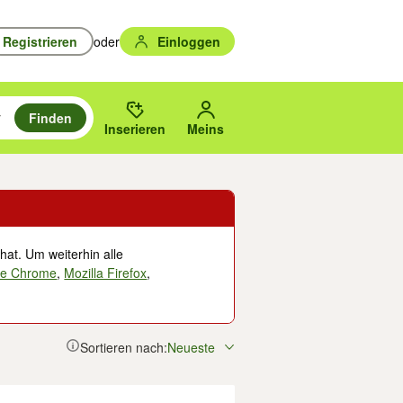
Registrieren
oder
Einloggen
Finden
en durchsuchen und mit Eingabetaste auswählen.
n um zu suchen, oder Vorschläge mit den Pfeiltasten nach oben/unten
des gewählten Orts oder PLZ.
Inserieren
Meins
hat. Um weiterhin alle
le Chrome
,
Mozilla Firefox
,
Sortieren nach:
Neueste