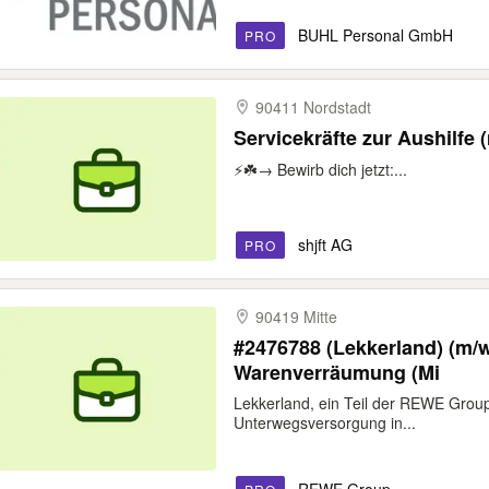
BUHL Personal GmbH
PRO
90411 Nordstadt
⚡️☘️→ Bewirb dich jetzt:...
shjft AG
PRO
90419 Mitte
#2476788 (Lekkerland) (m/w
Warenverräumung (Mi
Lekkerland, ein Teil der REWE Group, 
Unterwegsversorgung in...