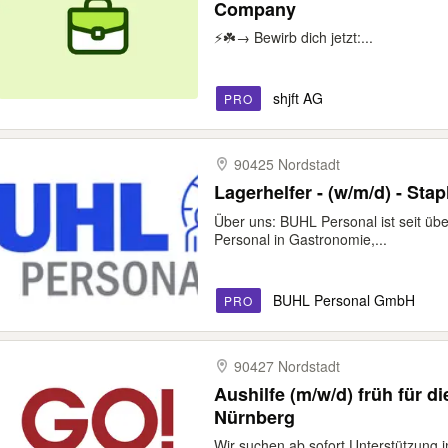
Company
⚡️☘️→ Bewirb dich jetzt:...
shjft AG
PRO
90425 Nordstadt
Lagerhelfer - (w/m/d) - Sta
Über uns: BUHL Personal ist seit üb
Personal in Gastronomie,...
BUHL Personal GmbH
PRO
90427 Nordstadt
Aushilfe (m/w/d) früh für d
Nürnberg
Wir suchen ab sofort Unterstützung 