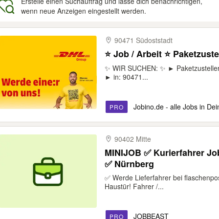
Erstelle einen Suchauftrag und lasse dich benachrichtigen,
wenn neue Anzeigen eingestellt werden.
gebnisse
90471 Südoststadt
⭐ Job / Arbeit ⭐ Paketzustel
✨ WIR SUCHEN: ✨ ► Paketzusteller 
► in: 90471...
Jobino.de - alle Jobs in De
PRO
90402 Mitte
MINIJOB ✅ Kurierfahrer Jo
✅ Nürnberg
✅ Werde Lieferfahrer bei flaschenpos
Haustür! Fahrer /...
JOBBEAST
PRO