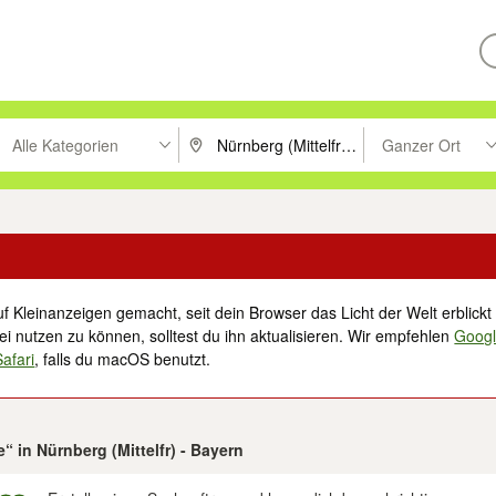
Alle Kategorien
Ganzer Ort
ken um zu suchen, oder Vorschläge mit den Pfeiltasten nach oben/unt
PLZ oder Ort eingeben. Eingabetaste drücke
Suche im Umkreis 
f Kleinanzeigen gemacht, seit dein Browser das Licht der Welt erblickt 
i nutzen zu können, solltest du ihn aktualisieren. Wir empfehlen
Goog
Safari
, falls du macOS benutzt.
“ in Nürnberg (Mittelfr) - Bayern