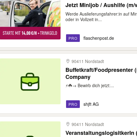
Jetzt Minijob / Aushilfe (m/
Werde Auslieferungsfahrer:in auf Min
oder in Vollzeit in...
flaschenpost.de
PRO
90411 Nordstadt
Buffetkraft/Foodpresenter (m
Company
⚡️☘️→ Bewirb dich jetzt:...
shjft AG
PRO
90411 Nordstadt
VeranstaltungslogisitkerIn (