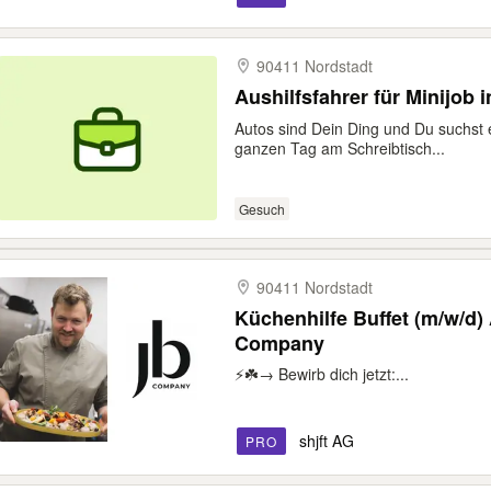
90411 Nordstadt
Aushilfsfahrer für Minijob 
Autos sind Dein Ding und Du suchst 
ganzen Tag am Schreibtisch...
Gesuch
90411 Nordstadt
Küchenhilfe Buffet (m/w/d) Au
Company
⚡️☘️→ Bewirb dich jetzt:...
shjft AG
PRO