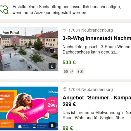
Erstelle einen Suchauftrag und lasse dich benachrichtigen,
wenn neue Anzeigen eingestellt werden.
gebnisse
17034 Neubrandenburg
Von Privat
3-R-Whg Innenstadt Nachm
Nachmieter gesucht 3-Raum-Wohnung
Dachgeschoss kann genutzt...
533 €
2
66 m²
3 Zi.
17034 Neubrandenburg
Angebot "Sommer - Kampagne Reitbahnviertel 2026"
299 €
Das ist Ihre neue Mietwohnung in N
Raum Wohnung für Singles, über...
8
89 €