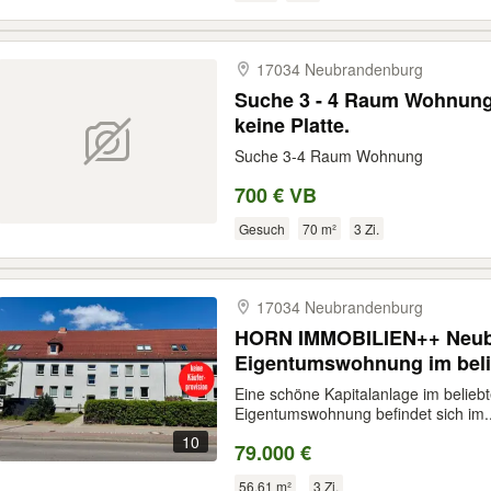
17034 Neubrandenburg
Suche 3 - 4 Raum Wohnun
keine Platte.
Suche 3-4 Raum Wohnung
700 € VB
Gesuch
70 m²
3 Zi.
17034 Neubrandenburg
HORN IMMOBILIEN++ Neub
Eigentumswohnung im belie
vermietet-
Eine schöne Kapitalanlage im belieb
Eigentumswohnung befindet sich im..
10
79.000 €
56,61 m²
3 Zi.