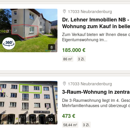
17033 Neubrandenburg
Dr. Lehner Immobilien NB - Charmante 3-Raum
Wohnung zum Kauf in belie
Neubrandenburg
Zum Verkauf bieten wir Ihnen diese
Eigentumswohnung im...
8
185.000 €
86 m²
3 Zi.
17033 Neubrandenburg
3‑Raum‑Wohnung in zentral
Die 3‑Raumwohnung liegt im 4. Gesc
Mehrfamilienhauses und überzeugt du
473 €
10
58,44 m²
3 Zi.