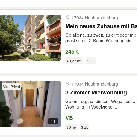
17034 Neubrandenburg
Mein neues Zuhause mit Bal
Ob alleine, zu zweit, zu dritt oder m
praktischen 2-Raum Wohnung bis...
245 €
8
49,27 m²
2 Zi.
17034 Neubrandenburg
Von Privat
3 Zimmer Mietwohnung
Guten Tag, auf diesem Wege suche i
Wohnung im Vogelviertel...
VB
11
60 m²
3 Zi.