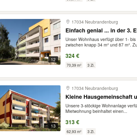
17034 Neubrandenburg
Einfach genial ... in der 3. 
Unser Wohnhaus verfügt über 1- b
zwischen knapp 34 m² und 87 m². Zu
324 €
12
70,39 m²
3 Zi.
17034 Neubrandenburg
Kleine Hausgemeinschaft u
Unsere 3-stöckige Wohnanlage ver
Mietwohnung beinhaltet einen...
313 €
13
62,93 m²
3 Zi.