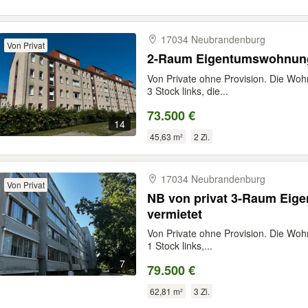
17034 Neubrandenburg
Von Privat
2-Raum Eigentumswohnung 
Von Private ohne Provision. Die Wohn
3 Stock links, die...
73.500 €
14
45,63 m²
2 Zi.
17034 Neubrandenburg
Von Privat
NB von privat 3-Raum Eig
vermietet
Von Private ohne Provision. Die Wohn
1 Stock links,...
7
79.500 €
62,81 m²
3 Zi.