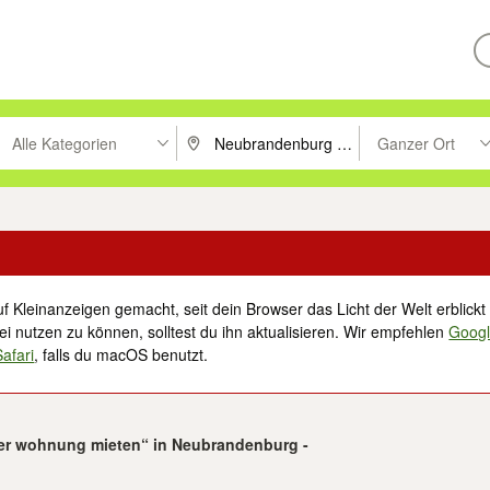
Alle Kategorien
Ganzer Ort
ken um zu suchen, oder Vorschläge mit den Pfeiltasten nach oben/unt
PLZ oder Ort eingeben. Eingabetaste drücke
Suche im Umkreis 
f Kleinanzeigen gemacht, seit dein Browser das Licht der Welt erblickt 
i nutzen zu können, solltest du ihn aktualisieren. Wir empfehlen
Goog
Safari
, falls du macOS benutzt.
mer wohnung mieten“ in Neubrandenburg -