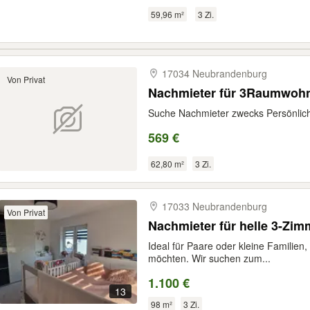
59,96 m²
3 Zi.
17034 Neubrandenburg
Von Privat
Nachmieter für 3Raumwoh
Suche Nachmieter zwecks Persönlich
569 €
62,80 m²
3 Zi.
17033 Neubrandenburg
Von Privat
Nachmieter für helle 3-Zi
Ideal für Paare oder kleine Familien
möchten. Wir suchen zum...
1.100 €
13
98 m²
3 Zi.