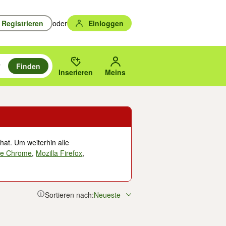
Registrieren
oder
Einloggen
Finden
en durchsuchen und mit Eingabetaste auswählen.
n um zu suchen, oder Vorschläge mit den Pfeiltasten nach oben/unten
des gewählten Orts oder PLZ.
Inserieren
Meins
hat. Um weiterhin alle
le Chrome
,
Mozilla Firefox
,
Sortieren nach:
Neueste