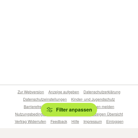
Zur Webversion
Anzeige aufgeben
Datenschutzerklärung
Datenschutzeinstellungen
Kinder- und Jugendschutz
Barrierefreiheitserklärung
Sicherheitslücken melden
Filter anpassen
Nutzungsbedingungen
Beliebte Suchen
Anzeigen Übersicht
Vertrag Widerrufen
Feedback
Hilfe
Impressum
Einloggen