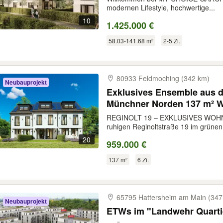
modernen Lifestyle, hochwertige...
10
1.425.000 €
58.03-141.68 m²
2-5 Zi.
80933 Feldmoching (342 km)
Neubauprojekt
Exklusives Ensemble aus d
Münchner Norden 137 m² Wo
zur U2 und zum Bus · 6 Mi
REGINOLT 19 – EXKLUSIVES WOH
ruhigen Reginoltstraße 19 im grünen.
20
959.000 €
137 m²
6 Zi.
65795 Hattersheim am Main (347
Neubauprojekt
ETWs im "Landwehr Quartie