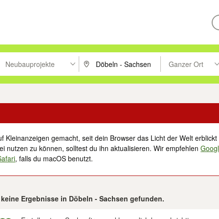
Neubauprojekte
Ganzer Ort
ken um zu suchen, oder Vorschläge mit den Pfeiltasten nach oben/unt
PLZ oder Ort eingeben. Eingabetaste drücke
Suche im Umkreis 
f Kleinanzeigen gemacht, seit dein Browser das Licht der Welt erblickt 
i nutzen zu können, solltest du ihn aktualisieren. Wir empfehlen
Goog
Safari
, falls du macOS benutzt.
keine Ergebnisse in Döbeln - Sachsen gefunden.