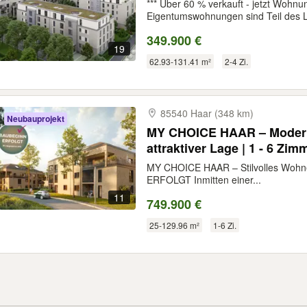
*** Über 60 % verkauft - jetzt Wohnun
Eigentumswohnungen sind Teil des L
349.900 €
19
62.93-131.41 m²
2-4 Zi.
85540 Haar (348 km)
Neubauprojekt
MY CHOICE HAAR – Moder
attraktiver Lage | 1 - 6 Zi
MY CHOICE HAAR – Stilvolles Wohn
ERFOLGT Inmitten einer...
11
749.900 €
25-129.96 m²
1-6 Zi.