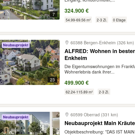
324.900 €
7
54.99-69.56 m²
2-3 Zi.
0 Etage
60388 Bergen-​Enkheim (326 km)
Neubauprojekt
ALFRED: Wohnen in bester 
Enkheim
Die Eigentumswohnungen im Frankfurt
Wohnerlebnis dank ihrer...
23
499.900 €
62.24-115.89 m²
2-3 Zi.
60599 Oberrad (331 km)
Neubauprojekt
Neubauprojekt Main Kräute
Objektbeschreibung: *DAS IST MAI