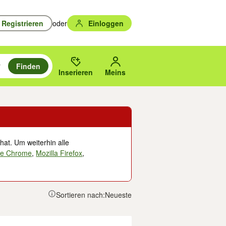
Registrieren
oder
Einloggen
Finden
en durchsuchen und mit Eingabetaste auswählen.
n um zu suchen, oder Vorschläge mit den Pfeiltasten nach oben/unten
des gewählten Orts oder PLZ.
Inserieren
Meins
hat. Um weiterhin alle
le Chrome
,
Mozilla Firefox
,
Sortieren nach:
Neueste