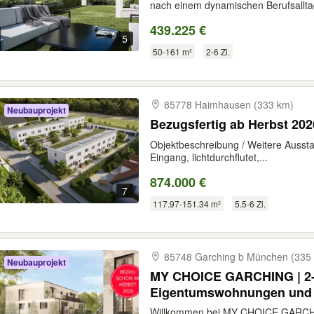
nach einem dynamischen Berufsalltag
439.225 €
5
50-161 m²
2-6 Zi.
85778 Haimhausen (333 km)
Neubauprojekt
Bezugsfertig ab Herbst 202
Objektbeschreibung / Weitere Aussta
Eingang, lichtdurchflutet,...
874.000 €
7
117.97-151.34 m²
5.5-6 Zi.
85748 Garching b München (335
Neubauprojekt
MY CHOICE GARCHING | 2-
Eigentumswohnungen und 
bei München
Willkommen bei MY CHOICE GARCHI