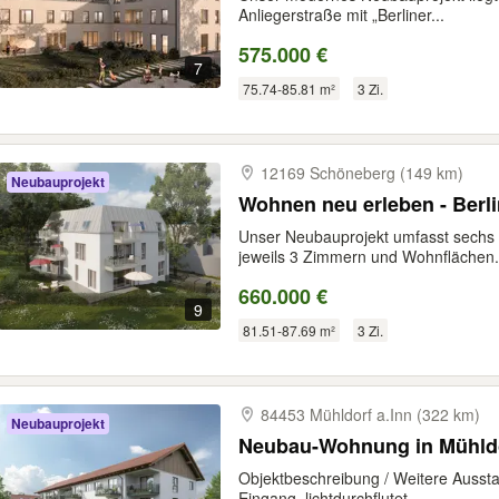
Anliegerstraße mit „Berliner...
575.000 €
7
75.74-85.81 m²
3 Zi.
12169 Schöneberg (149 km)
Neubauprojekt
Wohnen neu erleben - Berlin
Unser Neubauprojekt umfasst sech
jeweils 3 Zimmern und Wohnflächen.
660.000 €
9
81.51-87.69 m²
3 Zi.
84453 Mühldorf a.Inn (322 km)
Neubauprojekt
Neubau-Wohnung in Mühldo
Objektbeschreibung / Weitere Aussta
Eingang, lichtdurchflutet,...