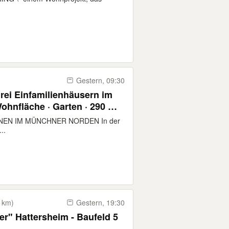
Gestern, 09:30
rei Einfamilienhäusern im
hnfläche · Garten · 290 m
n. zu BMW · Tempo-30-Lage
NEN IM MÜNCHNER NORDEN In der
..
 km)
Gestern, 19:30
r" Hattersheim - Baufeld 5