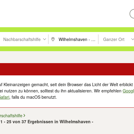
Nachbarschaftshilfe
Ganzer Ort
ken um zu suchen, oder Vorschläge mit den Pfeiltasten nach oben/unt
PLZ oder Ort eingeben. Eingabetaste drücke
Suche im Umkreis 
f Kleinanzeigen gemacht, seit dein Browser das Licht der Welt erblickt 
i nutzen zu können, solltest du ihn aktualisieren. Wir empfehlen
Goog
Safari
, falls du macOS benutzt.
schaftshilfe
1 - 25 von 37 Ergebnissen in Wilhelmshaven -