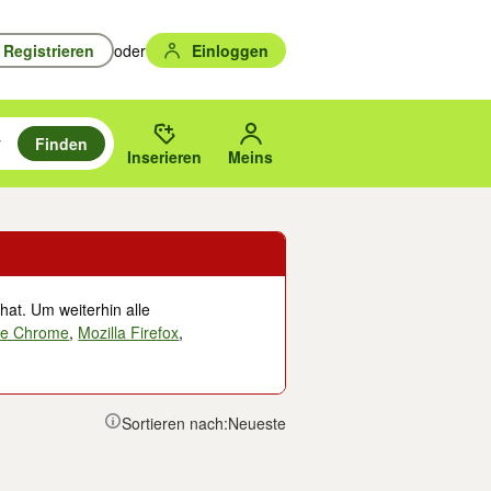
Registrieren
oder
Einloggen
Finden
en durchsuchen und mit Eingabetaste auswählen.
n um zu suchen, oder Vorschläge mit den Pfeiltasten nach oben/unten
des gewählten Orts oder PLZ.
Inserieren
Meins
hat. Um weiterhin alle
le Chrome
,
Mozilla Firefox
,
Sortieren nach:
Neueste