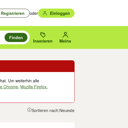
Registrieren
oder
Einloggen
Finden
en durchsuchen und mit Eingabetaste auswählen.
n um zu suchen, oder Vorschläge mit den Pfeiltasten nach oben/unten
des gewählten Orts oder PLZ.
Inserieren
Meins
hat. Um weiterhin alle
le Chrome
,
Mozilla Firefox
,
Sortieren nach:
Neueste