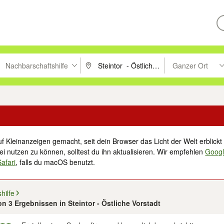
Nachbarschaftshilfe
Ganzer Ort
ken um zu suchen, oder Vorschläge mit den Pfeiltasten nach oben/unt
PLZ oder Ort eingeben. Eingabetaste drücke
Suche im Umkreis 
f Kleinanzeigen gemacht, seit dein Browser das Licht der Welt erblickt 
i nutzen zu können, solltest du ihn aktualisieren. Wir empfehlen
Goog
Safari
, falls du macOS benutzt.
hilfe
von 3 Ergebnissen in Steintor - Östliche Vorstadt