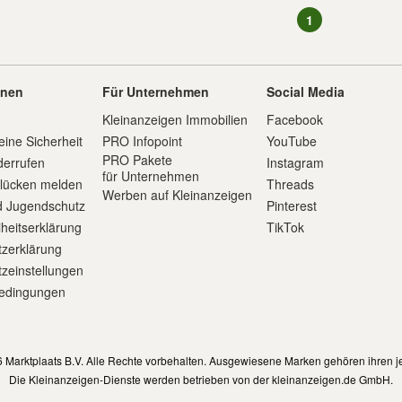
1
onen
Für Unternehmen
Social Media
Kleinanzeigen Immobilien
Facebook
eine Sicherheit
PRO Infopoint
YouTube
PRO Pakete
derrufen
Instagram
für Unternehmen
slücken melden
Threads
Werben auf Kleinanzeigen
d Jugendschutz
Pinterest
iheitserklärung
TikTok
zerklärung
zeinstellungen
edingungen
m
 Marktplaats B.V. Alle Rechte vorbehalten. Ausgewiesene Marken gehören ihren j
Die Kleinanzeigen-Dienste werden betrieben von der kleinanzeigen.de GmbH.