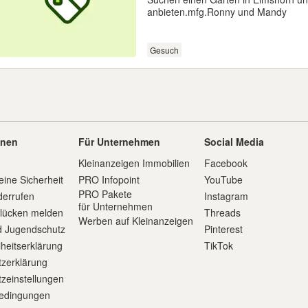
anbieten.mfg.Ronny und Mandy
Gesuch
onen
Für Unternehmen
Social Media
Kleinanzeigen Immobilien
Facebook
eine Sicherheit
PRO Infopoint
YouTube
PRO Pakete
derrufen
Instagram
für Unternehmen
slücken melden
Threads
Werben auf Kleinanzeigen
d Jugendschutz
Pinterest
iheitserklärung
TikTok
zerklärung
zeinstellungen
edingungen