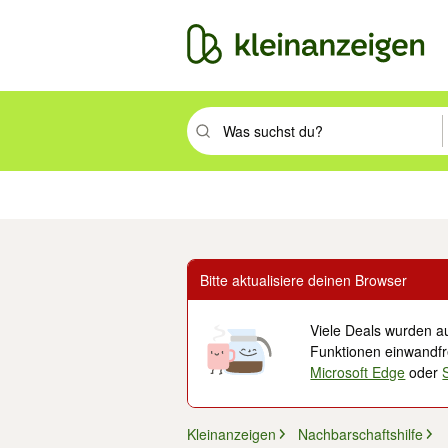
Suchbegriff eingeben. Eingabetaste drüc
Immobilien
Mode & Beauty
Auto, Rad & Boot
Haus & Garten
Jobs
Elek
Bitte aktualisiere deinen Browser
Viele Deals wurden au
Funktionen einwandfre
Microsoft Edge
oder
Kleinanzeigen
Nachbarschaftshilfe