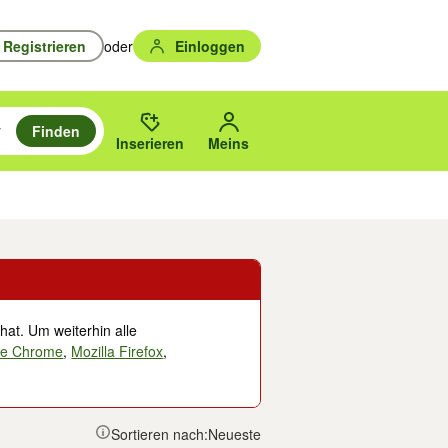
Registrieren
oder
Einloggen
Finden
en durchsuchen und mit Eingabetaste auswählen.
n um zu suchen, oder Vorschläge mit den Pfeiltasten nach oben/unten
des gewählten Orts oder PLZ.
Inserieren
Meins
Musik, Filme & Bücher
Eintrittskarten & Tickets
Dienstleistungen
Versc
hat. Um weiterhin alle
le Chrome
,
Mozilla Firefox
,
Sortieren nach:
Neueste