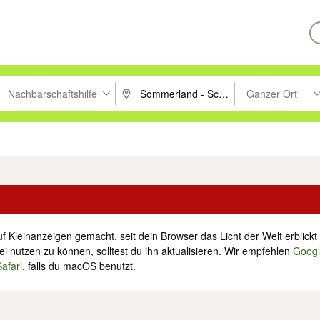
Nachbarschaftshilfe
Ganzer Ort
ken um zu suchen, oder Vorschläge mit den Pfeiltasten nach oben/unt
PLZ oder Ort eingeben. Eingabetaste drücke
Suche im Umkreis 
tronik
Familie, Kind & Baby
Haustiere
Freizeit, Hobby & Nachbarschaft
f Kleinanzeigen gemacht, seit dein Browser das Licht der Welt erblickt 
i nutzen zu können, solltest du ihn aktualisieren. Wir empfehlen
Goog
Safari
, falls du macOS benutzt.