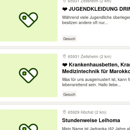
65931 Zeilsheim (2 km)
❤️ JUGENDKLEIDUNG DRI
Während viele Jugendliche überlegen
besitzen andere oft nur...
Gesuch
65931 Zeilsheim (2 km)
❤️ Krankenhausbetten, Kr
Medizintechnik für Marokk
Was für uns ausgemustert ist, kann 
lebensrettend sein. Hallo liebe...
Gesuch
65929 Höchst (2 km)
Stundenweise Leihoma
Mein Name ist Jadranka (62 Jahre alt