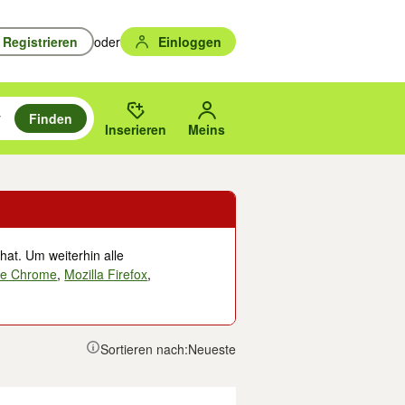
Registrieren
oder
Einloggen
Finden
en durchsuchen und mit Eingabetaste auswählen.
n um zu suchen, oder Vorschläge mit den Pfeiltasten nach oben/unten
des gewählten Orts oder PLZ.
Inserieren
Meins
hat. Um weiterhin alle
le Chrome
,
Mozilla Firefox
,
Sortieren nach:
Neueste