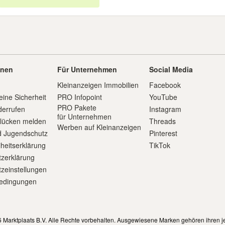
onen
Für Unternehmen
Social Media
Kleinanzeigen Immobilien
Facebook
eine Sicherheit
PRO Infopoint
YouTube
PRO Pakete
derrufen
Instagram
für Unternehmen
slücken melden
Threads
Werben auf Kleinanzeigen
d Jugendschutz
Pinterest
iheitserklärung
TikTok
zerklärung
zeinstellungen
edingungen
m
 Marktplaats B.V. Alle Rechte vorbehalten. Ausgewiesene Marken gehören ihren j