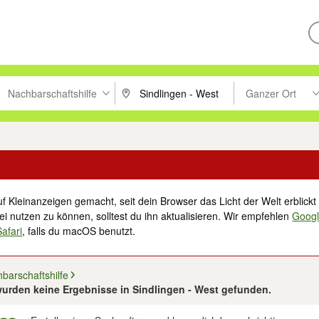
Nachbarschaftshilfe
Ganzer Ort
ken um zu suchen, oder Vorschläge mit den Pfeiltasten nach oben/unt
PLZ oder Ort eingeben. Eingabetaste drücke
Suche im Umkreis 
f Kleinanzeigen gemacht, seit dein Browser das Licht der Welt erblickt 
i nutzen zu können, solltest du ihn aktualisieren. Wir empfehlen
Goog
Safari
, falls du macOS benutzt.
barschaftshilfe
urden keine Ergebnisse in Sindlingen - West gefunden.