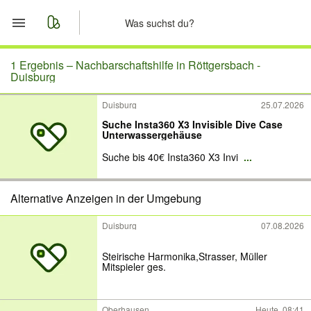
Start
1 Ergebnis –
Nachbarschaftshilfe in Röttgersbach -
Duisburg
Merkliste
Duisburg
25.07.2026
Suche Insta360 X3 Invisible Dive Case
Nachrichten
Unterwassergehäuse
Suche bis 40€ Insta360 X3 Invi
...
Anzeige aufgeben
Alternative Anzeigen in der Umgebung
Duisburg
07.08.2026
Steirische Harmonika,Strasser, Müller
Mitspieler ges.
Oberhausen
Heute, 08:41