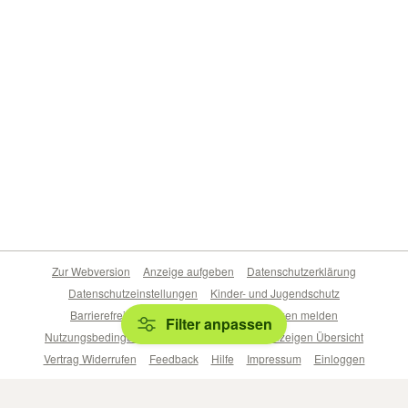
Zur Webversion
Anzeige aufgeben
Datenschutzerklärung
Datenschutzeinstellungen
Kinder- und Jugendschutz
Barrierefreiheitserklärung
Sicherheitslücken melden
Filter anpassen
Nutzungsbedingungen
Beliebte Suchen
Anzeigen Übersicht
Vertrag Widerrufen
Feedback
Hilfe
Impressum
Einloggen