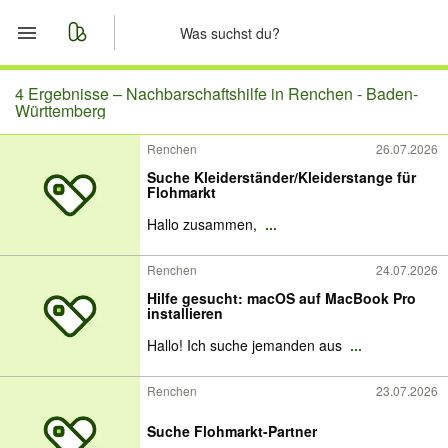
Start
4 Ergebnisse –
Nachbarschaftshilfe in Renchen - Baden-
Württemberg
Merkliste
Renchen
26.07.2026
Suche Kleiderständer/Kleiderstange für
Nachrichten
Flohmarkt
Hallo zusammen,
...
Anzeige aufgeben
Renchen
24.07.2026
Hilfe gesucht: macOS auf MacBook Pro
installieren
Hallo! Ich suche jemanden aus
...
Renchen
23.07.2026
Suche Flohmarkt-Partner