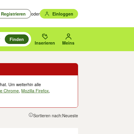
Registrieren
oder
Einloggen
Finden
en durchsuchen und mit Eingabetaste auswählen.
n um zu suchen, oder Vorschläge mit den Pfeiltasten nach oben/unten
des gewählten Orts oder PLZ.
Inserieren
Meins
hat. Um weiterhin alle
le Chrome
,
Mozilla Firefox
,
Sortieren nach:
Neueste