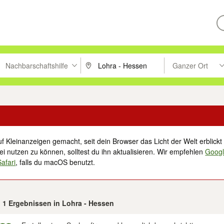
Nachbarschaftshilfe
Ganzer Ort
ken um zu suchen, oder Vorschläge mit den Pfeiltasten nach oben/unt
PLZ oder Ort eingeben. Eingabetaste drücke
Suche im Umkreis 
f Kleinanzeigen gemacht, seit dein Browser das Licht der Welt erblickt 
i nutzen zu können, solltest du ihn aktualisieren. Wir empfehlen
Goog
Safari
, falls du macOS benutzt.
n 1 Ergebnissen in Lohra - Hessen