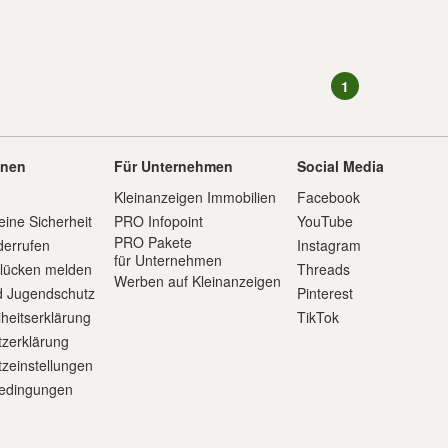
1
onen
Für Unternehmen
Social Media
Kleinanzeigen Immobilien
Facebook
eine Sicherheit
PRO Infopoint
YouTube
PRO Pakete
derrufen
Instagram
für Unternehmen
slücken melden
Threads
Werben auf Kleinanzeigen
d Jugendschutz
Pinterest
iheitserklärung
TikTok
zerklärung
zeinstellungen
edingungen
m