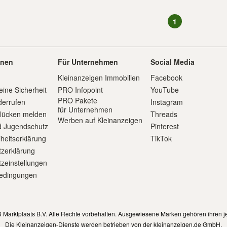
1
onen
Für Unternehmen
Social Media
Kleinanzeigen Immobilien
Facebook
eine Sicherheit
PRO Infopoint
YouTube
PRO Pakete
derrufen
Instagram
für Unternehmen
slücken melden
Threads
Werben auf Kleinanzeigen
d Jugendschutz
Pinterest
iheitserklärung
TikTok
zerklärung
zeinstellungen
edingungen
m
 Marktplaats B.V. Alle Rechte vorbehalten. Ausgewiesene Marken gehören ihren j
Die Kleinanzeigen-Dienste werden betrieben von der kleinanzeigen.de GmbH.