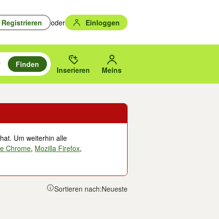
Registrieren
oder
Einloggen
Finden
en durchsuchen und mit Eingabetaste auswählen.
n um zu suchen, oder Vorschläge mit den Pfeiltasten nach oben/unten
des gewählten Orts oder PLZ.
Inserieren
Meins
hat. Um weiterhin alle
le Chrome
,
Mozilla Firefox
,
Sortieren nach:
Neueste