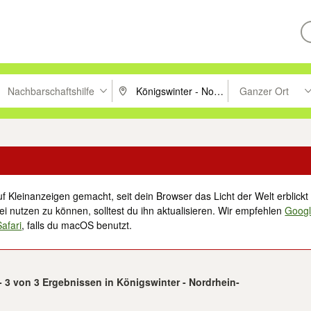
Nachbarschaftshilfe
Ganzer Ort
ken um zu suchen, oder Vorschläge mit den Pfeiltasten nach oben/unt
PLZ oder Ort eingeben. Eingabetaste drücke
Suche im Umkreis 
f Kleinanzeigen gemacht, seit dein Browser das Licht der Welt erblickt 
i nutzen zu können, solltest du ihn aktualisieren. Wir empfehlen
Goog
Safari
, falls du macOS benutzt.
- 3 von 3 Ergebnissen in Königswinter - Nordrhein-