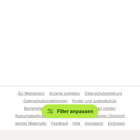
Zur Webversion
Anzeige aufgeben
Datenschutzerklärung
Datenschutzeinstellungen
Kinder- und Jugendschutz
Barrierefreiheitserklärung
Sicherheitslücken melden
Filter anpassen
Nutzungsbedingungen
Beliebte Suchen
Anzeigen Übersicht
Vertrag Widerrufen
Feedback
Hilfe
Impressum
Einloggen