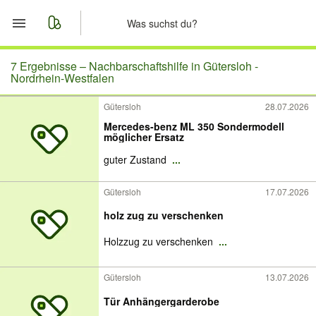
Start
7 Ergebnisse –
Nachbarschaftshilfe in Gütersloh -
Nordrhein-Westfalen
Merkliste
Gütersloh
28.07.2026
Mercedes-benz ML 350 Sondermodell
Nachrichten
möglicher Ersatz
guter Zustand
...
Anzeige aufgeben
Gütersloh
17.07.2026
holz zug zu verschenken
Holzzug zu verschenken
...
Gütersloh
13.07.2026
Tür Anhängergarderobe