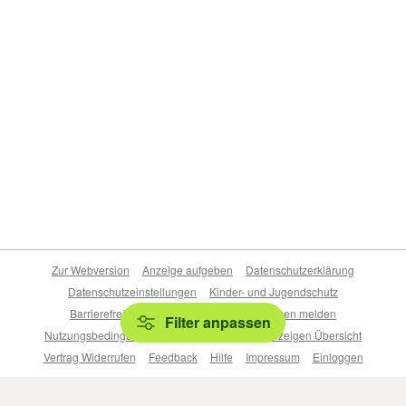
Zur Webversion
Anzeige aufgeben
Datenschutzerklärung
Datenschutzeinstellungen
Kinder- und Jugendschutz
Barrierefreiheitserklärung
Sicherheitslücken melden
Filter anpassen
Nutzungsbedingungen
Beliebte Suchen
Anzeigen Übersicht
Vertrag Widerrufen
Feedback
Hilfe
Impressum
Einloggen