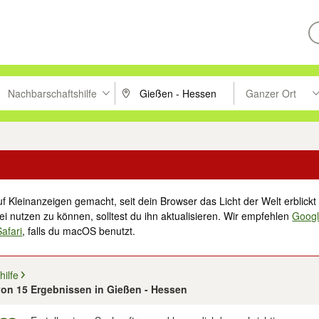
Nachbarschaftshilfe
Ganzer Ort
ken um zu suchen, oder Vorschläge mit den Pfeiltasten nach oben/unt
PLZ oder Ort eingeben. Eingabetaste drücke
Suche im Umkreis 
f Kleinanzeigen gemacht, seit dein Browser das Licht der Welt erblickt 
i nutzen zu können, solltest du ihn aktualisieren. Wir empfehlen
Goog
Safari
, falls du macOS benutzt.
ilfe
 von 15 Ergebnissen in Gießen - Hessen