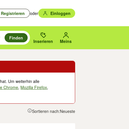
Registrieren
oder
Einloggen
Finden
en durchsuchen und mit Eingabetaste auswählen.
n um zu suchen, oder Vorschläge mit den Pfeiltasten nach oben/unten
des gewählten Orts oder PLZ.
Inserieren
Meins
hat. Um weiterhin alle
le Chrome
,
Mozilla Firefox
,
Sortieren nach:
Neueste