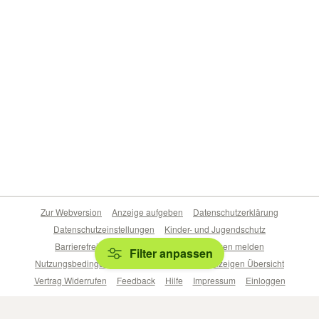
Zur Webversion
Anzeige aufgeben
Datenschutzerklärung
Datenschutzeinstellungen
Kinder- und Jugendschutz
Barrierefreiheitserklärung
Sicherheitslücken melden
Filter anpassen
Nutzungsbedingungen
Beliebte Suchen
Anzeigen Übersicht
Vertrag Widerrufen
Feedback
Hilfe
Impressum
Einloggen