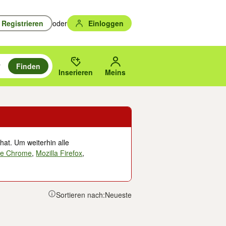
Registrieren
oder
Einloggen
Finden
en durchsuchen und mit Eingabetaste auswählen.
n um zu suchen, oder Vorschläge mit den Pfeiltasten nach oben/unten
des gewählten Orts oder PLZ.
Inserieren
Meins
hat. Um weiterhin alle
le Chrome
,
Mozilla Firefox
,
Sortieren nach:
Neueste