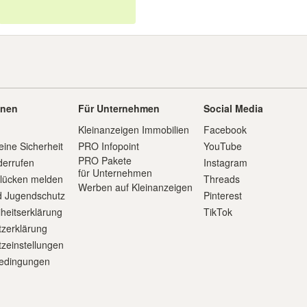
onen
Für Unternehmen
Social Media
Kleinanzeigen Immobilien
Facebook
eine Sicherheit
PRO Infopoint
YouTube
PRO Pakete
derrufen
Instagram
für Unternehmen
slücken melden
Threads
Werben auf Kleinanzeigen
d Jugendschutz
Pinterest
iheitserklärung
TikTok
zerklärung
zeinstellungen
edingungen
m