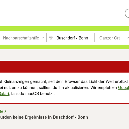
Nachbarschaftshilfe
Ganzer Ort
ken um zu suchen, oder Vorschläge mit den Pfeiltasten nach oben/unt
PLZ oder Ort eingeben. Eingabetaste drücke
Suche im Umkreis 
f Kleinanzeigen gemacht, seit dein Browser das Licht der Welt erblickt 
i nutzen zu können, solltest du ihn aktualisieren. Wir empfehlen
Goog
Safari
, falls du macOS benutzt.
fe
urden keine Ergebnisse in Buschdorf - Bonn