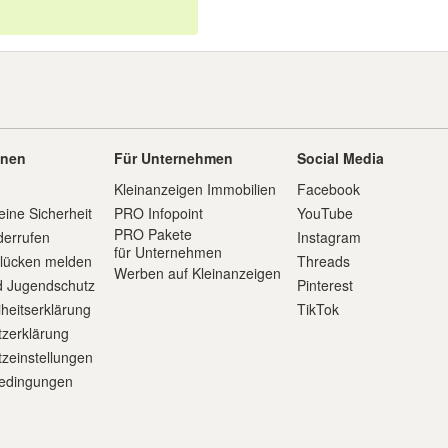
onen
Für Unternehmen
Social Media
Kleinanzeigen Immobilien
Facebook
eine Sicherheit
PRO Infopoint
YouTube
PRO Pakete
derrufen
Instagram
für Unternehmen
slücken melden
Threads
Werben auf Kleinanzeigen
d Jugendschutz
Pinterest
iheitserklärung
TikTok
zerklärung
zeinstellungen
edingungen
m