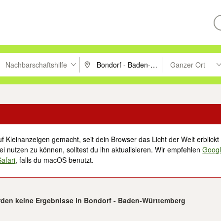
Nachbarschaftshilfe
Ganzer Ort
ken um zu suchen, oder Vorschläge mit den Pfeiltasten nach oben/unt
PLZ oder Ort eingeben. Eingabetaste drücke
Suche im Umkreis 
f Kleinanzeigen gemacht, seit dein Browser das Licht der Welt erblickt 
i nutzen zu können, solltest du ihn aktualisieren. Wir empfehlen
Goog
Safari
, falls du macOS benutzt.
den keine Ergebnisse in Bondorf - Baden-Württemberg