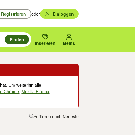
Registrieren
oder
Einloggen
Finden
en durchsuchen und mit Eingabetaste auswählen.
n um zu suchen, oder Vorschläge mit den Pfeiltasten nach oben/unten
des gewählten Orts oder PLZ.
Inserieren
Meins
hat. Um weiterhin alle
le Chrome
,
Mozilla Firefox
,
Sortieren nach:
Neueste