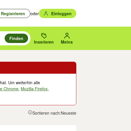
Registrieren
oder
Einloggen
Finden
en durchsuchen und mit Eingabetaste auswählen.
n um zu suchen, oder Vorschläge mit den Pfeiltasten nach oben/unten
des gewählten Orts oder PLZ.
Inserieren
Meins
hat. Um weiterhin alle
le Chrome
,
Mozilla Firefox
,
Sortieren nach:
Neueste