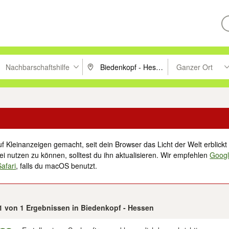
Nachbarschaftshilfe
Ganzer Ort
ken um zu suchen, oder Vorschläge mit den Pfeiltasten nach oben/unt
PLZ oder Ort eingeben. Eingabetaste drücke
Suche im Umkreis 
f Kleinanzeigen gemacht, seit dein Browser das Licht der Welt erblickt 
i nutzen zu können, solltest du ihn aktualisieren. Wir empfehlen
Goog
Safari
, falls du macOS benutzt.
 1 von 1 Ergebnissen in Biedenkopf - Hessen