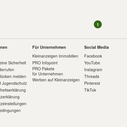
1
onen
Für Unternehmen
Social Media
Kleinanzeigen Immobilien
Facebook
eine Sicherheit
PRO Infopoint
YouTube
PRO Pakete
derrufen
Instagram
für Unternehmen
slücken melden
Threads
Werben auf Kleinanzeigen
d Jugendschutz
Pinterest
iheitserklärung
TikTok
zerklärung
zeinstellungen
edingungen
m